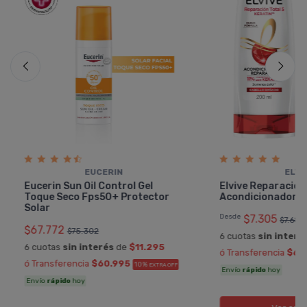
EUCERIN
ELVI
Eucerin Sun Oil Control Gel
Elvive Reparación
Toque Seco Fps50+ Protector
Acondicionador
Solar
Desde
$7.305
$7.689
$67.772
$75.302
6 cuotas
sin interé
6 cuotas
sin interés
de
$11.295
ó Transferencia
$6.
ó Transferencia
$60.995
10%
EXTRA OFF
Envío
rápido
hoy
Envío
rápido
hoy