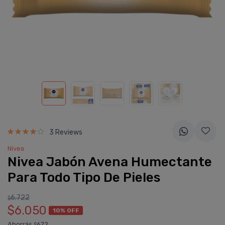
3 Reviews
Nivea
Nivea Jabón Avena Humectante
Para Todo Tipo De Pieles
6.722
$
$6.050
10% OFF
Ahorrás
672
$