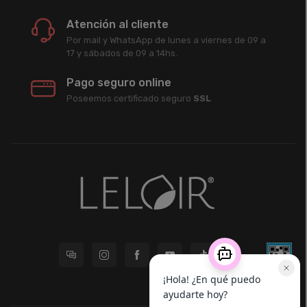
Atención al cliente
Por mail y WhatsApp de lunes a viernes de 09 a
17 y sábados de 09 a 14hs.
Pago seguro online
Poseemos certificado seguro
SSL