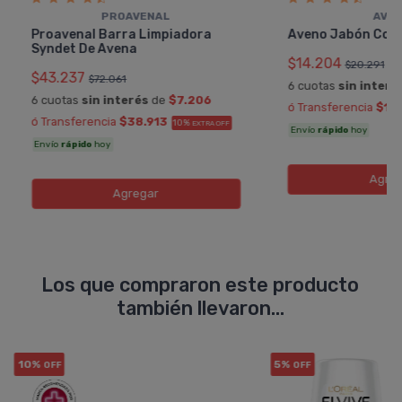
PROAVENAL
AVE
Proavenal Barra Limpiadora
Aveno Jabón Com
Syndet De Avena
$14.204
$20.291
$43.237
$72.061
6 cuotas
sin interé
6 cuotas
sin interés
de
$7.206
ó Transferencia
$12
ó Transferencia
$38.913
10%
EXTRA OFF
Envío
rápido
hoy
Envío
rápido
hoy
Agreg
Agregar
Los que compraron este producto
también llevaron...
10%
5%
OFF
OFF