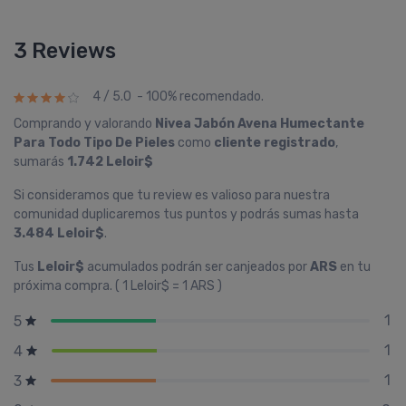
3 Reviews
4 / 5.0 - 100% recomendado.
Comprando y valorando
Nivea Jabón Avena Humectante
Para Todo Tipo De Pieles
como
cliente registrado
,
sumarás
1.742 Leloir$
Si consideramos que tu review es valioso para nuestra
comunidad duplicaremos tus puntos y podrás sumas hasta
3.484 Leloir$
.
Tus
Leloir$
acumulados podrán ser canjeados por
ARS
en tu
próxima compra. ( 1 Leloir$ = 1 ARS )
1
5
1
4
1
3