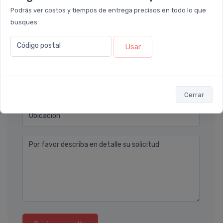
Déjanos tu consulta
Podrás ver costos y tiempos de entrega precisos en todo lo que
busques.
Nombre completo* (ej. Diego Lopez)
Código postal
Usar
Email* (ej. diego.lopez@email.com)
Teléfono
Cerrar
Ubicación
Por favor describa en detalle su solicitud