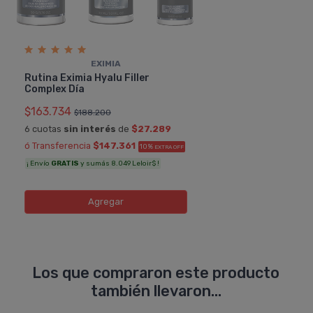
EXIMIA
Rutina Eximia Hyalu Filler
Complex Día
$163.734
$188.200
6 cuotas
sin interés
de
$27.289
ó Transferencia
$147.361
10%
EXTRA OFF
¡ Envío
GRATIS
y sumás 8.049 Leloir$ !
Agregar
Los que compraron este producto
también llevaron...