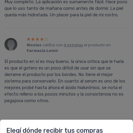
Muy completo. La aplicación es sumamente fácil. Hace poco
que lo uso tanto de mañana como antes de dormir. La piel
queda más hidratada. Un placer para la piel de mi rostro.
Nicolas
calificó con
4 estrellas
el producto en
Farmacia Leloir
.
El producto en sí es muy bueno, la única critica que le haría
es que el gotero es un poco difícil de usar sin que se
derrame el producto por los bordes. No tiene el mejor
sistema para conservarlo. En cuanto al serum es uno de los
mejores probé hasta ahora el ácido hialurónico, se nota el
efecto relleno a los pocos minutos y la consistencia no es
pegajosa como otros.
Elegí dónde recibir tus compras