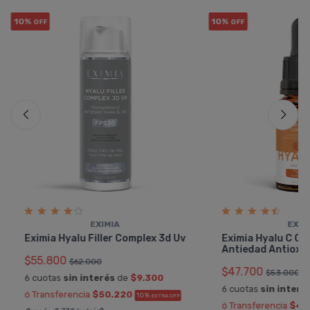
10%
10%
OFF
OFF
EXIMIA
EXIM
Eximia Hyalu Filler Complex 3d Uv
Eximia Hyalu C C
Antiedad Antioxi
$55.800
$62.000
$47.700
$53.000
6 cuotas
sin interés
de
$9.300
6 cuotas
sin interé
ó Transferencia
$50.220
10%
EXTRA OFF
ó Transferencia
$42