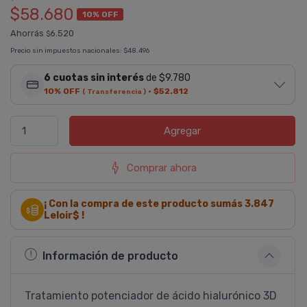
$58.680
10% OFF
Ahorrás
6.520
$
Precio sin impuestos nacionales:
$48.496
6 cuotas sin interés
de $9.780
10% OFF
·
$52.812
( Transferencia )
Agregar
Comprar ahora
¡ Con la compra de este producto sumás
3.847
Leloir$ !
Información de producto
Tratamiento potenciador de ácido hialurónico 3D