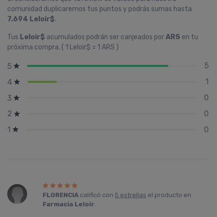
comunidad duplicaremos tus puntos y podrás sumas hasta
7.694 Leloir$
.
Tus
Leloir$
acumulados podrán ser canjeados por
ARS
en tu
próxima compra. ( 1 Leloir$ = 1 ARS )
5
5
1
4
0
3
0
2
0
1
FLORENCIA
calificó con
5 estrellas
el producto en
Farmacia Leloir
.