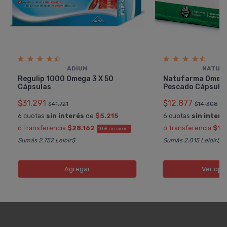
ADIUM
NATUF
Regulip 1000 Omega 3 X 50
Natufarma Omega 
Cápsulas
Pescado Cápsula
$31.291
$12.877
$41.721
$14.308
6 cuotas
sin interés
de
$5.215
6 cuotas
sin interé
ó Transferencia
$28.162
ó Transferencia
$11
10%
EXTRA OFF
Sumás 2.752 Leloir$
Sumás 2.015 Leloir$
Agregar
Ver opc