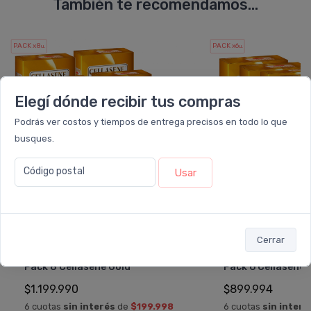
También te recomendamos...
PACK x8
PACK x6
u.
u.
Elegí dónde recibir tus compras
Podrás ver costos y tiempos de entrega precisos en todo lo que
busques.
Código postal
Usar
Cerrar
CELLASENE GOLD
CELLASEN
Pack 8 Cellasene Gold
Pack 6 Cellasene 
$1.199.990
$899.994
6 cuotas
sin interés
de
$199.998
6 cuotas
sin interé