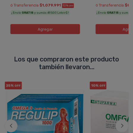
ó Transferencia
$1.079.991
ó Transferencia
$80
10%
OFF
¡ Envío
GRATIS
y sumás 49.500 Leloir$ !
¡ Envío
GRATIS
y sumás 3
Agregar
Agre
Los que compraron este producto
también llevaron...
25%
10%
OFF
OFF