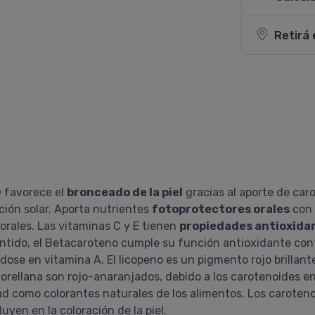
Retirá 
®
favorece el
bronceado de la piel
gracias al aporte de car
ción solar. Aporta nutrientes
fotoprotectores orales
con 
orales. Las vitaminas C y E tienen
propiedades antioxida
tido, el Betacaroteno cumple su función antioxidante contra
se en vitamina A. El licopeno es un pigmento rojo brillan
 orellana son rojo-anaranjados, debido a los carotenoides en
d como colorantes naturales de los alimentos. Los caroteno
uyen en la coloración de la piel.