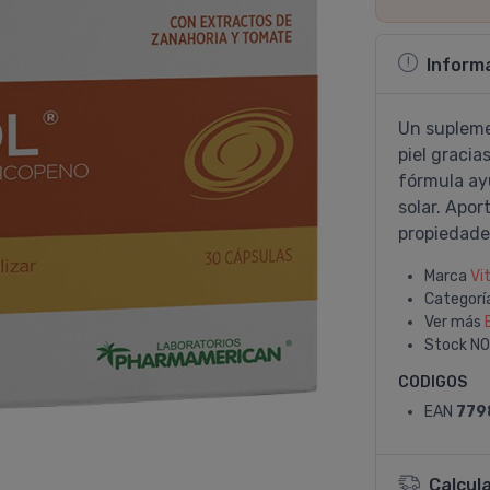
Inform
Un supleme
piel gracia
fórmula ayu
solar. Apor
propiedade
Marca
Vi
Categorí
Ver más
Stock
NO
CODIGOS
EAN
779
Calcul