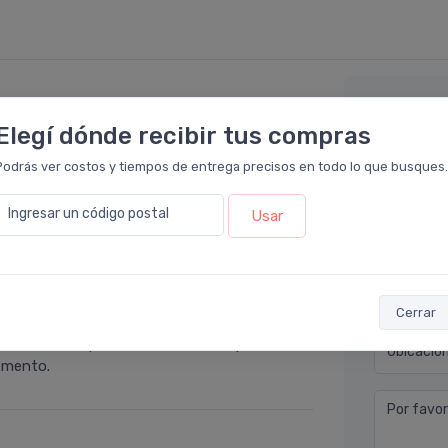
Déjan
Elegí dónde recibir tus compras
o en
Farmacia Leloir
.
Podrás ver costos y tiempos de entrega precisos en todo lo que busques.
arca tiene buenos productos en relacion a
Nombre co
 farmacias que venden por internet.
Ingresar un código postal
Usar
Email* (e
Teléfono
macia Leloir
.
Cerrar
 de sol, respetando los horarios para cuidar
Ubicació
lemento.
Por favor