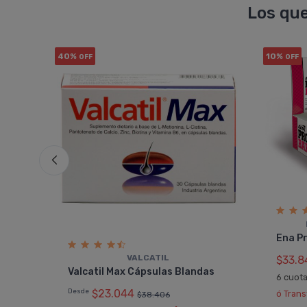
Los que
40%
10%
OFF
OFF
Ena Pr
VALCATIL
$33.8
Valcatil Max Cápsulas Blandas
6 cuot
Desde
$23.044
ó Tran
$38.406