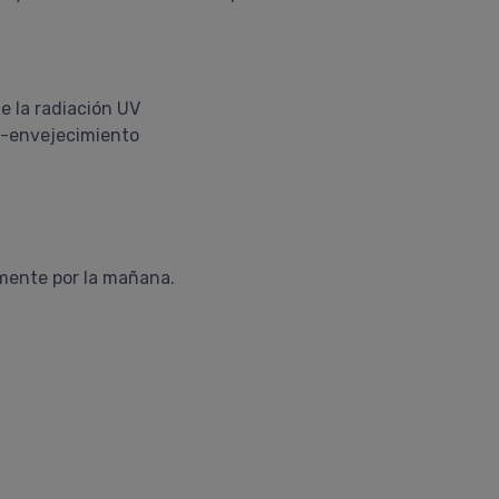
de la radiación UV
o-envejecimiento
emente por la mañana.