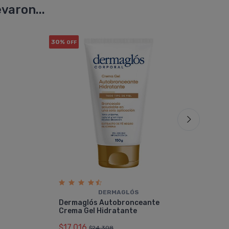
varon...
30%
30%
OFF
OF
PACK x2
u.
DERMAGLÓS
Pac
Dermaglós Autobronceante
Aut
Crema Gel Hidratante
$34
$17.016
$24.308