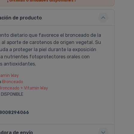
¡ Últimas
0
unidades disponibles !
ación de producto
nto dietario que favorece el bronceado de la
s al aporte de carotenos de origen vegetal. Su
da a proteger la piel durante la exposición
ta nutrientes fotoprotectores orales con
s antioxidantes.
tamin Way
a
Bronceado
Bronceado + Vitamin Way
 DISPONIBLE
8008294066
adora de envío