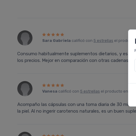
Sara Gabriela
calificó con
5 estrellas
el product
Consumo habitualmente suplementos dietarios, y esta m
los precios. Mejor en comparación con otras cadenas de
Vanesa
calificó con
5 estrellas
el producto en
Far
Acompaño las cápsulas con una toma diaria de 30 minutos
la piel. Al no ingerir carotenos naturales, es un buen sup