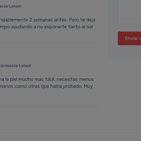
cia Leloir
.
endablemente 2 semanas antes. Pero te deja
empo ayudando a no exponerte tanto al sol
Enviar 
Farmacia Leloir
.
ma la piel mucho mas fácil, necesitas menos
as manos como otras que habí­a probado. Muy