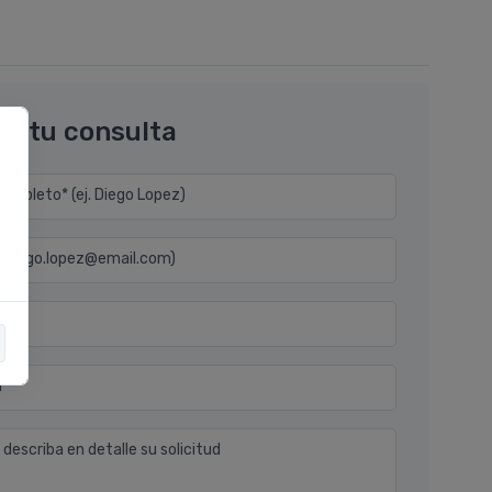
os tu consulta
mpleto* (ej. Diego Lopez)
j. diego.lopez@email.com)
n
 describa en detalle su solicitud