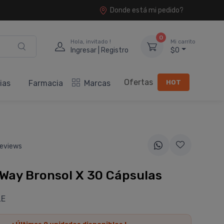
Donde está mi pedido?
0
Hola, invitado !
Mi carrito
Ingresar | Registro
$0
Ofertas
HOT
ias
Farmacia
Marcas
eviews
Way Bronsol X 30 Cápsulas
LE