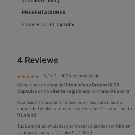
Vitamina E 10mg
PRESENTACIONES
Envases de 30 cápsulas
4 Reviews
5 / 5.0 - 100% recomendado.
Comprando y valorando
Vitamin Way Bronsol X 30
Cápsulas
como
cliente registrado
, sumarás
0 Leloir$
Si consideramos que tu review es valioso para nuestra
comunidad duplicaremos tus puntos y podrás sumas hasta
0 Leloir$
.
Tus
Leloir$
acumulados podrán ser canjeados por
ARS
en
tu próxima compra. ( 1 Leloir$ = 1 ARS )