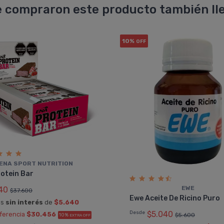
 compraron este producto también lle
10%
OFF
ENA SPORT NUTRITION
otein Bar
EWE
40
$37.600
Ewe Aceite De Ricino Puro
as
sin interés
de
$5.640
Desde
$5.040
sferencia
$30.456
$5.600
10%
EXTRA OFF