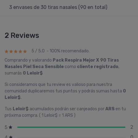
3 envases de 30 tiras nasales (90 en total)
2 Reviews
5 / 5.0 - 100% recomendado.
Comprando y valorando
Pack Respira Mejor X 90 Tiras
Nasales Piel Seca Sensible
como
cliente registrado
,
sumarás
0 Leloir$
Si consideramos que tu review es valioso para nuestra
comunidad duplicaremos tus puntos y podrás sumas hasta
0
Leloir$
.
Tus
Leloir$
acumulados podrán ser canjeados por
ARS
en tu
próxima compra. ( 1 Leloir$ = 1 ARS )
2
5
0
4