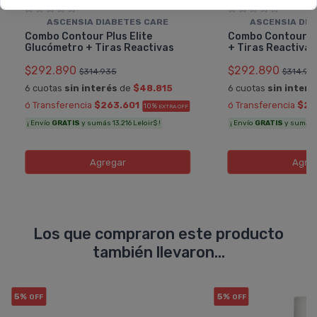
ASCENSIA DIABETES CARE
ASCENSIA DIA
Combo Contour Plus Elite
Combo Contour P
Glucómetro + Tiras Reactivas
+ Tiras Reactivas
$292.890
$292.890
$314.935
$314.93
6 cuotas
sin interés
de
$48.815
6 cuotas
sin interé
ó Transferencia
$263.601
ó Transferencia
$26
10%
EXTRA OFF
¡ Envío
GRATIS
y sumás 13.216 Leloir$ !
¡ Envío
GRATIS
y sumás 13
Agregar
Agre
Los que compraron este producto
también llevaron...
5%
5%
OFF
OFF