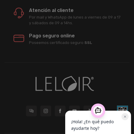
Atención al cliente
Por mail y WhatsApp de lunes a viernes de 09 a 17
y sábados de 09 a 14hs.
Pago seguro online
Poseemos certificado seguro
SSL