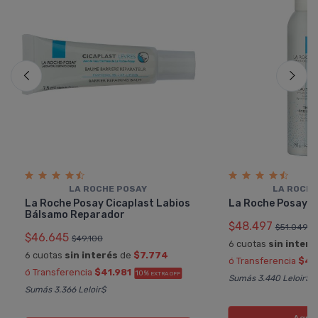
LA ROCHE POSAY
LA ROCHE
La Roche Posay Cicaplast Labios
La Roche Posay A
Bálsamo Reparador
$48.497
$51.049
$46.645
$49.100
6 cuotas
sin interé
6 cuotas
sin interés
de
$7.774
ó Transferencia
$43
ó Transferencia
$41.981
10%
EXTRA OFF
Sumás 3.440 Leloir$
Sumás 3.366 Leloir$