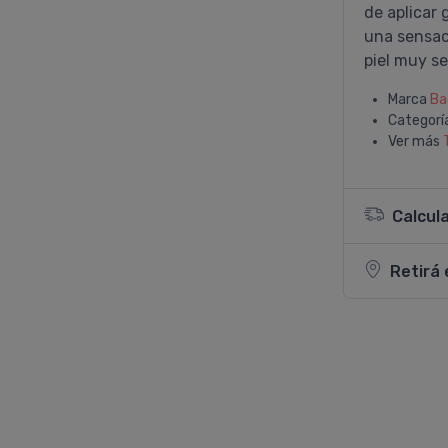
de aplicar 
una sensac
piel muy sen
Marca
Ba
Categorí
Ver más
Calcul
Retirá 