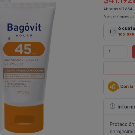
$41.192
Ahorrás
17.654
$
Precio sin impuestos
6 cuota
10% OFF
¡ Con l
Inform
Protección 
enrojecimie