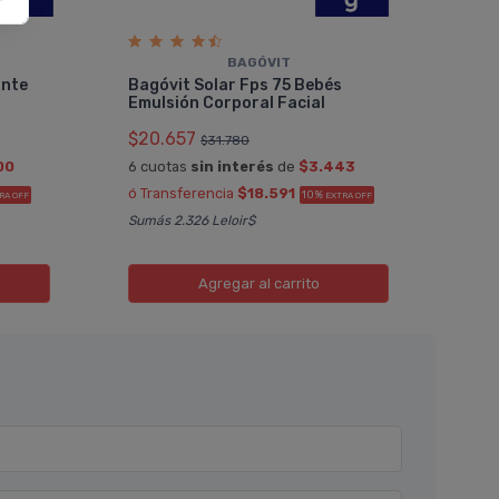
BAGÓVIT
Bagó
ante
Bagóvit Solar Fps 75 Bebés
Res
Emulsión Corporal Facial
Gra
$20.657
$18
$31.780
00
6 cuotas
sin interés
de
$3.443
6 cu
ó Transferencia
$18.591
ó Tr
10%
RA OFF
EXTRA OFF
Sumás 2.326 Leloir$
Sumá
Agregar
al carrito