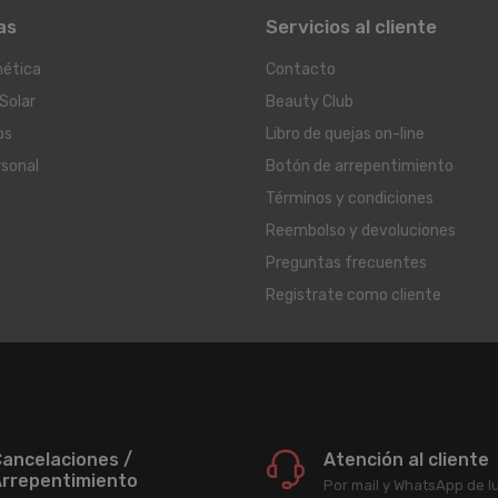
as
Servicios al cliente
ética
Contacto
Solar
Beauty Club
os
Libro de quejas on-line
rsonal
Botón de arrepentimiento
Términos y condiciones
Reembolso y devoluciones
Preguntas frecuentes
Registrate como cliente
ancelaciones /
Atención al cliente
rrepentimiento
Por mail y WhatsApp de l