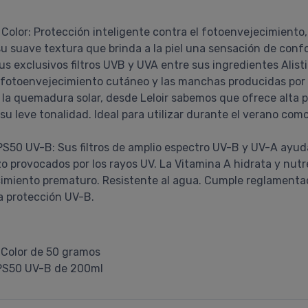
 Color: Protección inteligente contra el fotoenvejecimiento
a su suave textura que brinda a la piel una sensación de conf
s exclusivos filtros UVB y UVA entre sus ingredientes Alist
l fotoenvejecimiento cutáneo y las manchas producidas por e
 la quemadura solar, desde Leloir sabemos que ofrece alta
 su leve tonalidad. Ideal para utilizar durante el verano co
FPS50 UV-B: Sus filtros de amplio espectro UV-B y UV-A ayu
zo provocados por los rayos UV. La Vitamina A hidrata y nutr
cimiento prematuro. Resistente al agua. Cumple reglamenta
a protección UV-B.
 Color de 50 gramos
 FPS50 UV-B de 200ml