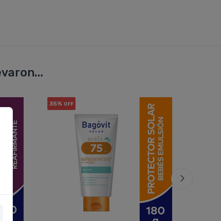
varon...
35%
10%
OFF
OF