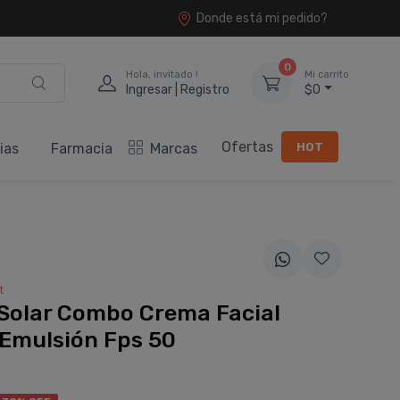
Donde está mi pedido?
0
Hola, invitado !
Mi carrito
Ingresar | Registro
$0
Ofertas
HOT
ias
Farmacia
Marcas
t
Solar Combo Crema Facial
Emulsión Fps 50