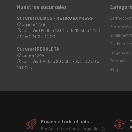
Nuestras sucursales
Categorí
Sucursal OLIVOS - RETIRO EXPRESS
Dermocosm
Ugarte 1728
Protección 
Lun - Vie 09:00 a 12:00 y de 12:30 a 17:00
Suplement
/ Sáb: 09:00 a 14:00
Cuidado Pe
Sucursal RECOLETA
Fragancias
Larrea 1249
Farmacia
Lun - Vie: 09:00 a 20:00hs / Sáb: 09:00 a
14:00hs
Blog
Envíos a todo el país
C
A
Por Andreani y Correo Argentino (a