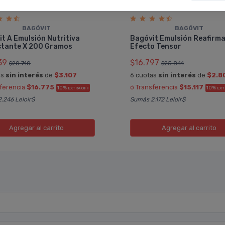
BAGÓVIT
BAGÓVIT
t A Emulsión Nutritiva
Bagóvit Emulsión Reafirm
tante X 200 Gramos
Efecto Tensor
39
$16.797
$20.710
$25.841
as
sin interés
de
$3.107
6 cuotas
sin interés
de
$2.8
sferencia
$16.775
ó Transferencia
$15.117
10%
10%
EXTRA OFF
EXT
.246 Leloir$
Sumás 2.172 Leloir$
Agregar
al carrito
Agregar
al carrito