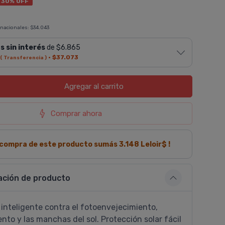
30% OFF
 nacionales:
$34.043
s sin interés
de $6.865
·
$37.073
( Transferencia )
Agregar
al carrito
Comprar ahora
a compra de este producto sumás
3.148
Leloir$ !
ación de producto
inteligente contra el fotoenvejecimiento,
nto y las manchas del sol. Protección solar fácil