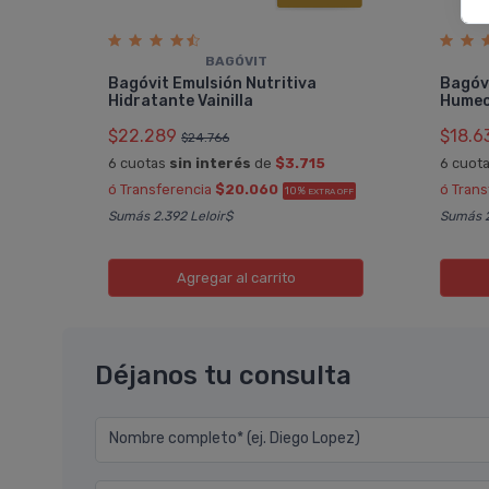
BAGÓVIT
200
Bagóvit Emulsión Nutritiva
Bagóvi
Hidratante Vainilla
Humec
$22.289
$18.6
$24.766
6 cuotas
sin interés
de
$3.715
6 cuot
ó Transferencia
$20.060
ó Tran
10%
 OFF
EXTRA OFF
Sumás 2.392 Leloir$
Sumás 2
Agregar
al carrito
Déjanos tu consulta
Nombre completo* (ej. Diego Lopez)