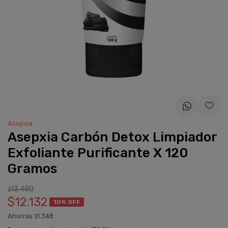
Asepxia
Asepxia Carbón Detox Limpiador
Exfoliante Purificante X 120
Gramos
13.480
$
$12.132
10% OFF
Ahorrás
1.348
$