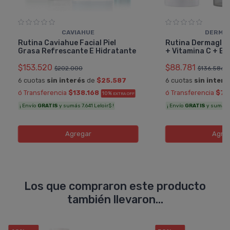
CAVIAHUE
DERMA
Rutina Caviahue Facial Piel
Rutina Dermaglós 
Grasa Refrescante E Hidratante
+ Vitamina C + Ec
$153.520
$88.781
$202.000
$136.586
6 cuotas
sin interés
de
$25.587
6 cuotas
sin interé
ó Transferencia
$138.168
ó Transferencia
$79
10%
EXTRA OFF
¡ Envío
GRATIS
y sumás 7.641 Leloir$ !
¡ Envío
GRATIS
y sumás 5.
Agregar
Agre
Los que compraron este producto
también llevaron...