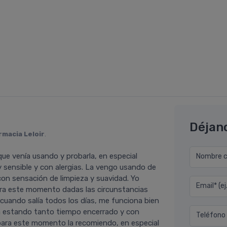
Déjan
rmacia Leloir
.
 que vení­a usando y probarla, en especial
Nombre co
y sensible y con alergias. La vengo usando de
 con sensación de limpieza y suavidad. Yo
Email* (e
para este momento dadas las circunstancias
ando salí­a todos los dí­as, me funciona bien
bia estando tanto tiempo encerrado y con
Teléfono
 para este momento la recomiendo, en especial