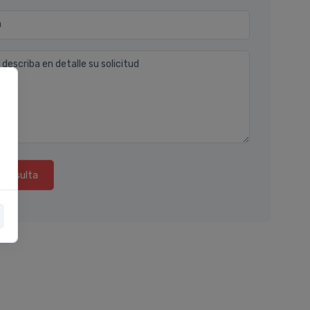
n
 describa en detalle su solicitud
consulta