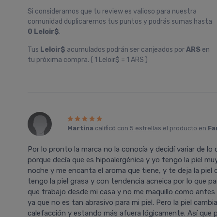
Si consideramos que tu review es valioso para nuestra
comunidad duplicaremos tus puntos y podrás sumas hasta
0 Leloir$
.
Tus
Leloir$
acumulados podrán ser canjeados por
ARS
en
tu próxima compra. ( 1 Leloir$ = 1 ARS )
Martina
calificó con
5 estrellas
el producto en
Fa
Por lo pronto la marca no la conocí­a y decidí­ variar de lo
porque decí­a que es hipoalergénica y yo tengo la piel mu
noche y me encanta el aroma que tiene, y te deja la piel
tengo la piel grasa y con tendencia acneica por lo que 
que trabajo desde mi casa y no me maquillo como antes cu
ya que no es tan abrasivo para mi piel. Pero la piel cam
calefacción y estando más afuera lógicamente. Así­ que