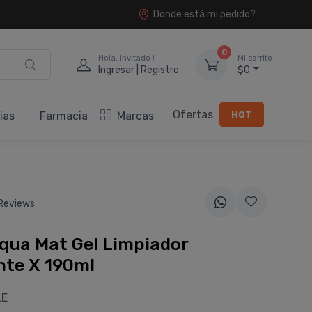
Donde está mi pedido?
0
Hola, invitado !
Mi carrito
Ingresar | Registro
$0
Ofertas
HOT
ias
Farmacia
Marcas
Reviews
qua Mat Gel Limpiador
nte X 190ml
LE