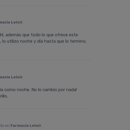
macia Leloir
.
il, además que todo lo que ofrece este
lo utilizo noche y día hasta que lo termino,
macia Leloir
.
 día como noche. No lo cambio por nada!
illo.
cto en
Farmacia Leloir
.