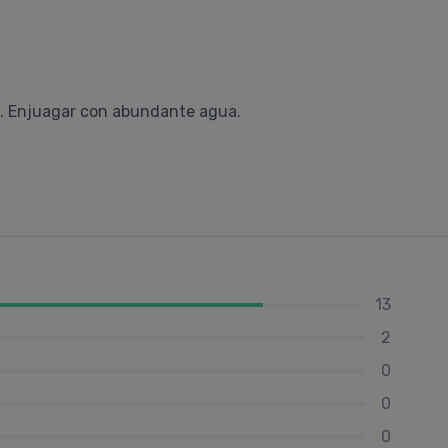
e. Enjuagar con abundante agua.
13
2
0
0
0