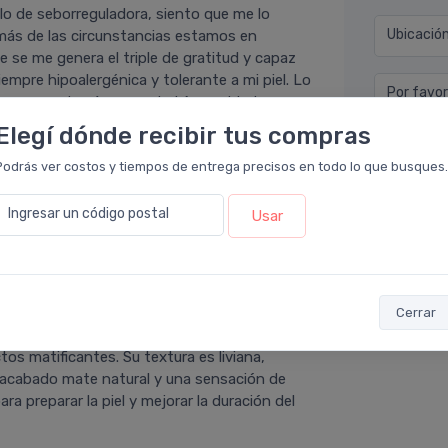
lo de seborreguladora, siento que me lo
Ubicació
más de las circunstancias estamos en
e se me genera el triple de gratitud y capaz
empre hipoalergénica y tolerante a mi piel. Lo
Por favor
, ya que además nunca habí­a cambiado o
icase la dermatologa. Solo uno de industria
Elegí dónde recibir tus compras
. Este es el segundo que pruebo de acá y
que me sirva para mi tipo de piel claro.
Podrás ver costos y tiempos de entrega precisos en todo lo que busques.
Ingresar un código postal
Usar
Enviar 
rmacia Leloir
.
 buscan controlar el brillo a lo largo del día.
Cerrar
el exceso de sebo y las impurezas ambientales
os matificantes. Su textura es liviana,
n acabado mate natural y una sensación de
a preparar la piel y mejorar la duración del