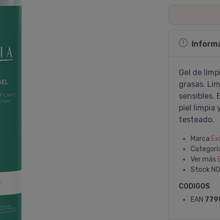
Inform
Gel de limp
grasas. Lim
sensibles. 
piel limpi
testeado.
Marca
Ex
Categorí
Ver más
Stock
NO
CODIGOS
EAN
779