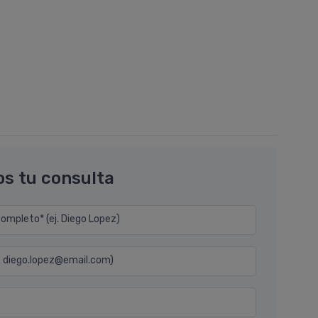
os tu consulta
mpleto* (ej. Diego Lopez)
j. diego.lopez@email.com)