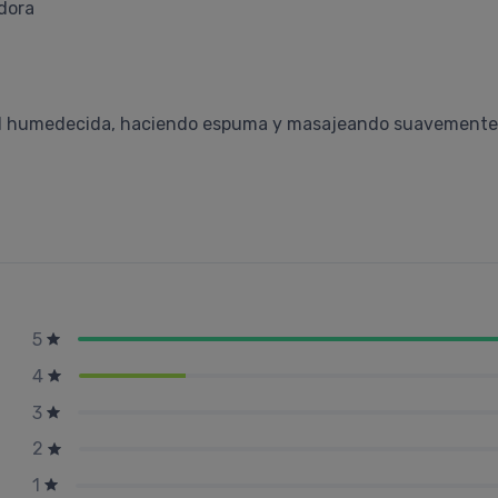
adora
 piel humedecida, haciendo espuma y masajeando suavement
5
4
3
2
1