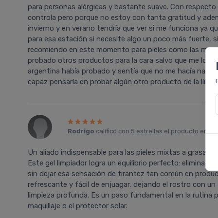
para personas alérgicas y bastante suave. Con respecto 
controla pero porque no estoy con tanta gratitud y ade
invierno y en verano tendrí­a que ver si me funciona ya qu
para esa estación si necesite algo un poco más fuerte, si
recomiendo en este momento para pieles como las mí­as
probado otros productos para la cara salvo que me lo ind
argentina habí­a probado y sentí­a que no me hací­a nada
capaz pensarí­a en probar algún otro producto de la lí­nea 
Rodrigo
calificó con
5 estrellas
el producto en
Fa
Un aliado indispensable para las pieles mixtas a grasas que
Este gel limpiador logra un equilibrio perfecto: elimina 
sin dejar esa sensación de tirantez tan común en product
refrescante y fácil de enjuagar, dejando el rostro con u
limpieza profunda. Es un paso fundamental en la rutina par
maquillaje o el protector solar.