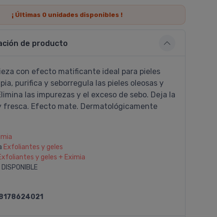
¡ Últimas
0
unidades disponibles !
ación de producto
ieza con efecto matificante ideal para pieles
pia, purifica y seborregula las pieles oleosas y
Elimina las impurezas y el exceso de sebo. Deja la
a y fresca. Efecto mate. Dermatológicamente
imia
a
Exfoliantes y geles
Exfoliantes y geles + Eximia
 DISPONIBLE
8178624021