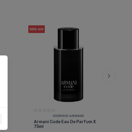
10%
10%
OFF
OF
GIORGIO ARMANI
Car
De
Armani Code Eau De Parfum X
Hom
75ml
$23