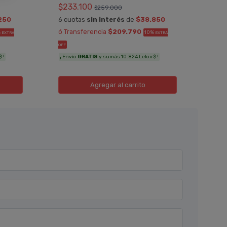
$233.100
$259.000
6 cu
250
6 cuotas
sin interés
de
$38.850
ó Tr
ó Transferencia
$209.790
%
10%
EXTRA
EXTRA
OFF
OFF
¡ Env
 !
¡ Envío
GRATIS
y sumás 10.824 Leloir$ !
Agregar
al carrito