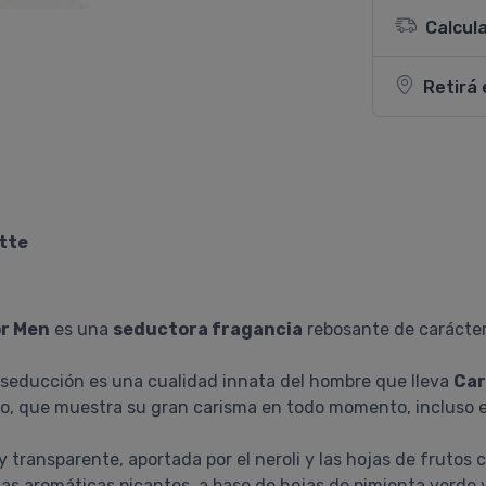
Calcul
Retirá 
ette
or Men
es una
seductora fragancia
rebosante de carácter 
a seducción es una cualidad innata del hombre que lleva
Car
mo, que muestra su gran carisma en todo momento, incluso e
 transparente, aportada por el neroli y las hojas de frutos c
tas aromáticas picantes, a base de hojas de pimienta verde