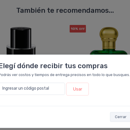
También te recomendamos...
10%
OFF
Elegí dónde recibir tus compras
Podrás ver costos y tiempos de entrega precisos en todo lo que busques.
Ingresar un código postal
Usar
GIORGIO ARMANI
POLO RALPH LAUREN
Cerrar
i Code Eau De Parfum X
Polo De Ralph Lauren Eau 
Toilette X 125ml