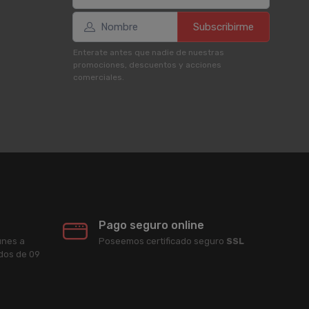
Subscribirme
Enterate antes que nadie de nuestras
promociones, descuentos y acciones
comerciales.
Pago seguro online
unes a
Poseemos certificado seguro
SSL
ados de 09