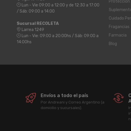
Protección 
Lun - Vie 09:00 a 12:00 y de 12:30 a 17:00
Suplement
/ Sáb: 09:00 a 14:00
Cuidado Pe
Sucursal RECOLETA
Fragancias
Larrea 1249
Farmacia
Lun - Vie: 09:00 a 20:00hs / Sáb: 09:00 a
14:00hs
Blog
Envíos a todo el país
C
A
Por Andreani y Correo Argentino (a
domicilio y sucursales).
I
i
n