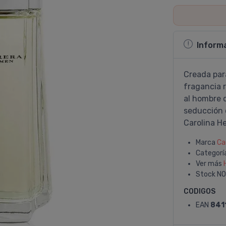
Inform
Creada par
fragancia r
al hombre q
seducción 
Carolina He
Marca
Ca
Categorí
Ver más
Stock
NO
CODIGOS
EAN
841