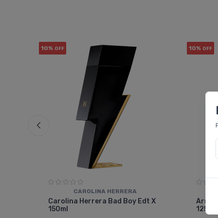
10%
10%
OFF
OFF
CAROLINA HERRERA
e
Carolina Herrera Bad Boy Edt X
Arman
150ml
125ml