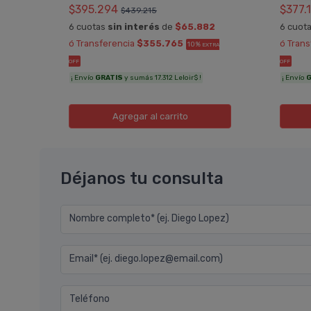
$395.294
$377.
$439.215
5
6 cuotas
sin interés
de
$65.882
6 cuot
TRA
ó Transferencia
$355.765
ó Tran
10%
EXTRA
OFF
OFF
¡ Envío
GRATIS
y sumás 17.312 Leloir$ !
¡ Envío
G
Agregar
al carrito
Déjanos tu consulta
Nombre completo* (ej. Diego Lopez)
Email* (ej. diego.lopez@email.com)
Teléfono