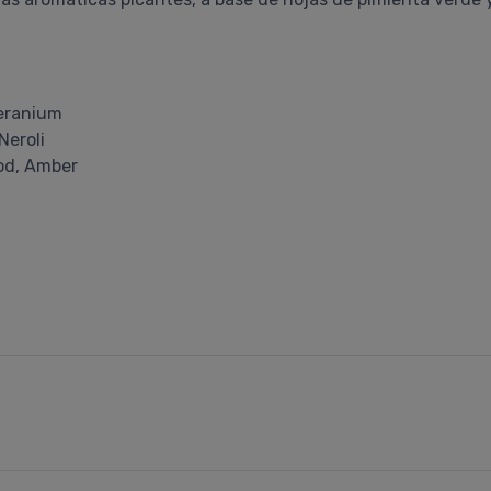
eranium
Neroli
od, Amber