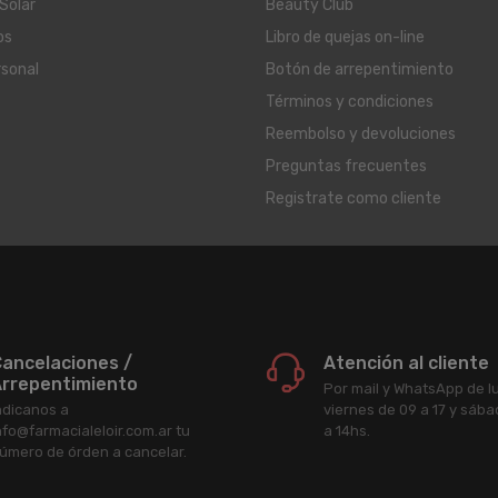
Solar
Beauty Club
os
Libro de quejas on-line
rsonal
Botón de arrepentimiento
Términos y condiciones
Reembolso y devoluciones
Preguntas frecuentes
Registrate como cliente
ancelaciones /
Atención al cliente
rrepentimiento
Por mail y WhatsApp de l
ndicanos a
viernes de 09 a 17 y sáb
nfo@farmacialeloir.com.ar tu
a 14hs.
úmero de órden a cancelar.