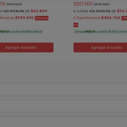
100
$337.500
$419.000
$375.000
as
sin interés
de
$62.850
6 cuotas
sin interés
de
$56.
sferencia
$339.390
ó Transferencia
$303.750
10%
10
EXTRA
OFF
RATIS
y sumás 16.584 Leloir$ !
¡ Envío
GRATIS
y sumás 15.000 Leloir$
Agregar
al carrito
Agregar
al carrito