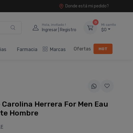
Donde está mi pedido?
0
Hola, invitado !
Mi carrito
Ingresar | Registro
$0
Ofertas
HOT
ias
Farmacia
Marcas
Carolina Herrera For Men Eau
tte Hombre
LE