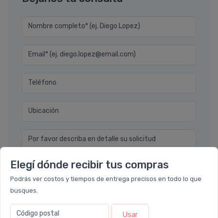
Nombre completo* (ej. Diego Lopez)
Email* (ej. diego.lopez@email.com)
Teléfono
Ubicación
Por favor describa en detalle su solicitud
Elegí dónde recibir tus compras
Podrás ver costos y tiempos de entrega precisos en todo lo que
busques.
Código postal
Usar
Enviar consulta