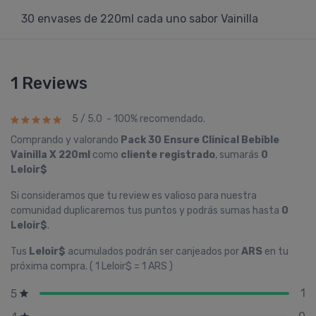
30 envases de 220ml cada uno sabor Vainilla
1 Reviews
5 / 5.0 - 100% recomendado.
Comprando y valorando
Pack 30 Ensure Clinical Bebible
Vainilla X 220ml
como
cliente registrado
, sumarás
0
Leloir$
Si consideramos que tu review es valioso para nuestra
comunidad duplicaremos tus puntos y podrás sumas hasta
0
Leloir$
.
Tus
Leloir$
acumulados podrán ser canjeados por
ARS
en tu
próxima compra. ( 1 Leloir$ = 1 ARS )
1
5