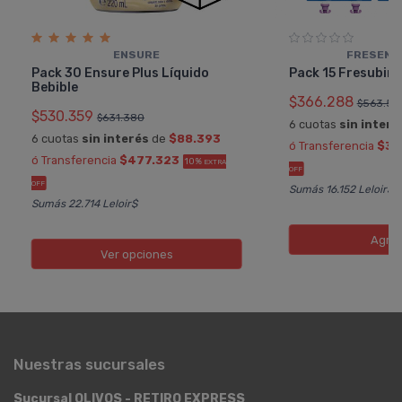
ENSURE
FRESENIU
Pack 30 Ensure Plus Lí­quido
Pack 15 Fresubin
Bebible
$366.288
$563.52
$530.359
$631.380
6 cuotas
sin interé
6 cuotas
sin interés
de
$88.393
ó Transferencia
$32
ó Transferencia
$477.323
10%
EXTRA
OFF
OFF
Sumás 16.152 Leloir$
Sumás 22.714 Leloir$
Agre
Ver opciones
Nuestras sucursales
Sucursal OLIVOS - RETIRO EXPRESS