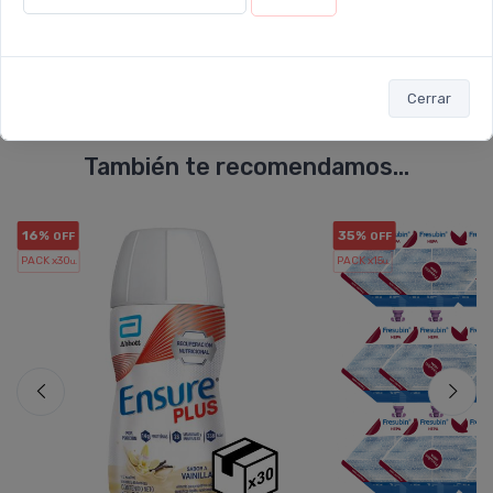
Cerrar
También te recomendamos...
16%
35%
OFF
OFF
PACK x30
PACK x15
u.
u.