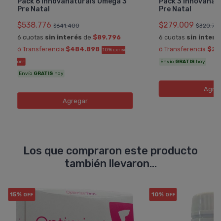
Pack 6 Innovanaturals Omega 3
Pack 3 Innovanat
Pre Natal
Pre Natal
$538.776
$279.009
$641.400
$320.70
6 cuotas
sin interés
de
$89.796
6 cuotas
sin interé
ó Transferencia
$484.898
ó Transferencia
$25
10%
EXTRA
Envío
GRATIS
hoy
OFF
Envío
GRATIS
hoy
Agre
Agregar
Los que compraron este producto
también llevaron...
15%
10%
OFF
OFF