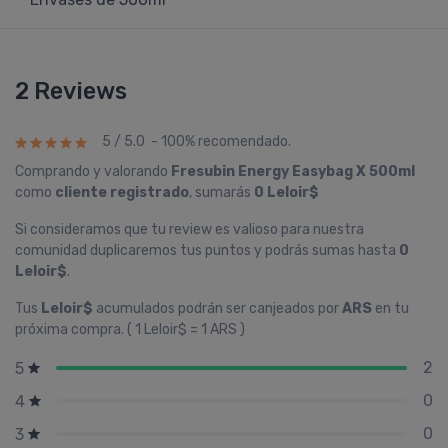
2 Reviews
5 / 5.0 - 100% recomendado.
Comprando y valorando
Fresubin Energy Easybag X 500ml
como
cliente registrado
, sumarás
0 Leloir$
Si consideramos que tu review es valioso para nuestra
comunidad duplicaremos tus puntos y podrás sumas hasta
0
Leloir$
.
Tus
Leloir$
acumulados podrán ser canjeados por
ARS
en tu
próxima compra. ( 1 Leloir$ = 1 ARS )
2
5
0
4
0
3