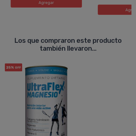
Agregar
Agre
Los que compraron este producto
también llevaron...
25%
OFF