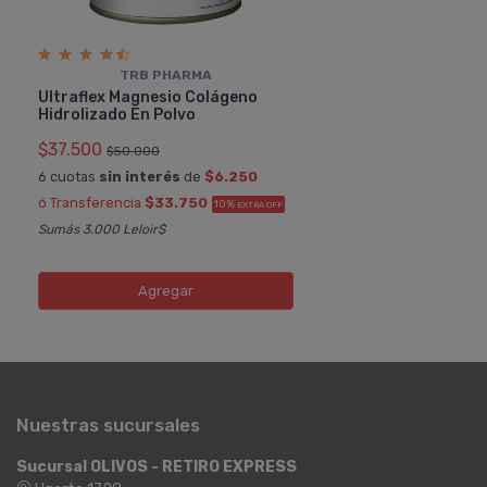
TRB PHARMA
Ultraflex Magnesio Colágeno
Hidrolizado En Polvo
$37.500
$50.000
6 cuotas
sin interés
de
$6.250
ó Transferencia
$33.750
10%
EXTRA OFF
Sumás 3.000 Leloir$
Agregar
Nuestras sucursales
Sucursal OLIVOS - RETIRO EXPRESS