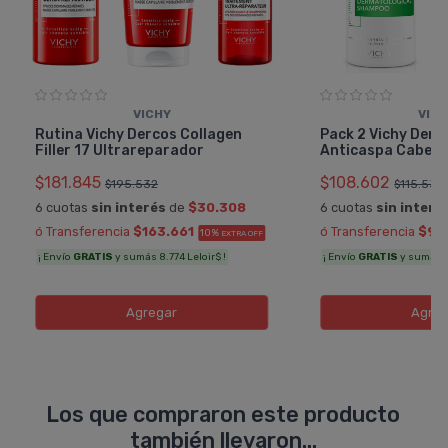
VICHY
VIC
Rutina Vichy Dercos Collagen
Pack 2 Vichy Der
Filler 17 Ultrareparador
Anticaspa Cabell
$181.845
$108.602
$195.532
$115.534
6 cuotas
sin interés
de
$30.308
6 cuotas
sin interé
ó Transferencia
$163.661
ó Transferencia
$97
10%
EXTRA OFF
¡ Envío
GRATIS
y sumás 8.774 Leloir$ !
¡ Envío
GRATIS
y sumás 5.
Agregar
Agreg
Los que compraron este producto
también llevaron...