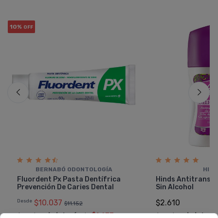
10%
OFF
BERNABÓ ODONTOLOGÍ­A
HIN
Fluordent Px Pasta Dentí­frica
Hinds Antitranspi
Prevención De Caries Dental
Sin Alcohol
Desde
$10.037
$2.610
$11.152
6 cuotas
sin interés
de
$1.673
6 cuotas
sin interé