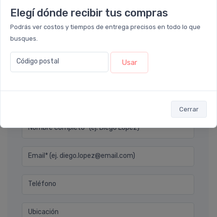
ó Transferencia
$9.033
ó Transferencia
$2.
10%
Elegí dónde recibir tus compras
EXTRA OFF
Sumás 1.901 Leloir$
Sumás 1.604 Leloir$
Podrás ver costos y tiempos de entrega precisos en todo lo que
busques.
Ver opciones
Ver opc
Código postal
Usar
Déjanos tu consulta
Cerrar
Nombre completo* (ej. Diego Lopez)
Email* (ej. diego.lopez@email.com)
Teléfono
Ubicación