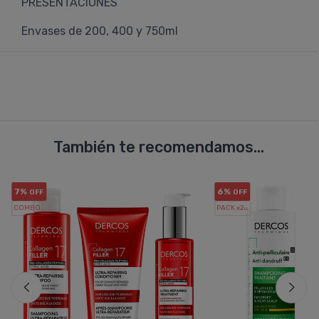
PRESENTACIONES
Envases de 200, 400 y 750ml
También te recomendamos...
7%
6%
OFF
OFF
COMBO
PACK x2
u.