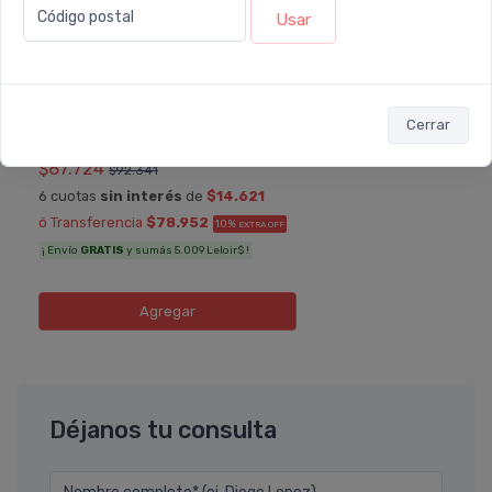
Código postal
Usar
LA ROCHE POSAY
La Roche Posay Cicaplast B5 Gel
Cerrar
Reparador
$87.724
$92.341
6 cuotas
sin interés
de
$14.621
ó Transferencia
$78.952
10%
EXTRA OFF
¡ Envío
GRATIS
y sumás 5.009 Leloir$ !
Agregar
Déjanos tu consulta