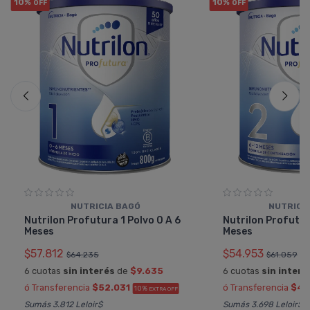
10%
10%
OFF
OFF
NUTRICIA BAGÓ
NUTRICI
Nutrilon Profutura 1 Polvo 0 A 6
Nutrilon Profutur
Meses
Meses
$57.812
$54.953
$64.235
$61.059
6 cuotas
sin interés
de
$9.635
6 cuotas
sin interé
ó Transferencia
$52.031
ó Transferencia
$49
10%
EXTRA OFF
Sumás 3.812 Leloir$
Sumás 3.698 Leloir$