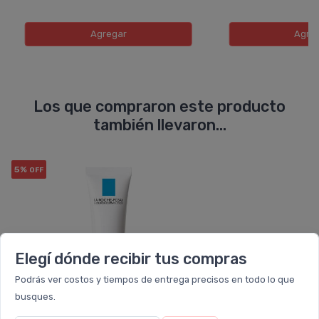
Agregar
Agre
Los que compraron este producto
también llevaron...
5%
OFF
Elegí dónde recibir tus compras
Podrás ver costos y tiempos de entrega precisos en todo lo que
busques.