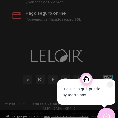
y sábados de 09 a 14hs.
Pago seguro online
Poseemos certificado seguro
SSL
© 1980 - 2026 -
Farmacia Leloir S.R.L.
| CUIT 33609220789 - Larrea
1249 - CABA - CP 1117
Dirección General de Defensa y Protección al Consumidor: Para
Al navegar por este sitio
aceptás el uso de cookies
para agilizar tu
consultas y/o denuncias
[ingrese aquí]
| Nación: Defensa de las y los