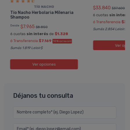
TÍ­O NACHO
$33.840
$37.600
Tí­o Nacho Herbolaria Milenaria
6 cuotas
sin interé
Shampoo
ó Transferencia
$30
Desde
$7.965
$8.850
Sumás 2.854 Leloir$
6 cuotas
sin interés
de
$1.328
ó Transferencia
$7.169
10%
EXTRA OFF
Ver opc
Sumás 1.819 Leloir$
Ver opciones
Déjanos tu consulta
Nombre completo* (ej. Diego Lopez)
Email* (ej. diego.lopez@email.com)