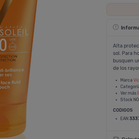
Inform
Alta protec
sol. Para h
busquen una
de los rayos
Marca
Vi
Categorí
Ver más
Stock
NO
CODIGOS
EAN
333