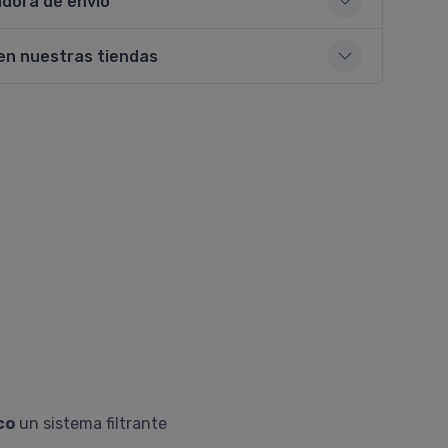
adora de envío
en nuestras tiendas
co
un sistema filtrante