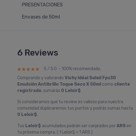
PRESENTACIONES
Envases de 50ml
6 Reviews
5 / 5.0 - 100% recomendado.
Comprando y valorando
Vichy Idéal Soleil Fps30
Emulsión Antibrillo Toque Seco X 50ml
como
cliente
registrado
, sumarás
0 Leloir$
Si consideramos que tu review es valioso para nuestra
comunidad duplicaremos tus puntos y podrás sumas hasta
0 Leloir$
.
Tus
Leloir$
acumulados podrán ser canjeados por
ARS
en
tu próxima compra. ( 1 Leloir$ = 1 ARS )