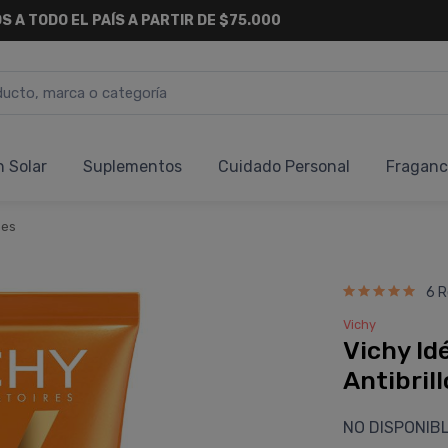
S A TODO EL PAÍS A PARTIR DE $75.000
n Solar
Suplementos
Cuidado Personal
Fraganc
nes
6 R
Vichy
Vichy Id
Antibril
NO DISPONIB