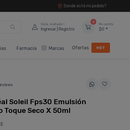
Donde está mi pedido?
0
Hola, invitado !
Mi carrito
Ingresar | Registro
$0
Ofertas
HOT
ias
Farmacia
Marcas
eviews
éal Soleil Fps30 Emulsión
lo Toque Seco X 50ml
LE