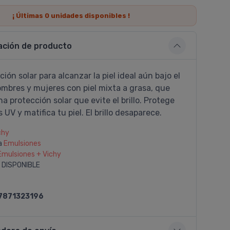
¡ Últimas
0
unidades disponibles !
ación de producto
ción solar para alcanzar la piel ideal aún bajo el
ombres y mujeres con piel mixta a grasa, que
 protección solar que evite el brillo. Protege
 UV y matifica tu piel. El brillo desaparece.
chy
a
Emulsiones
Emulsiones + Vichy
 DISPONIBLE
7871323196