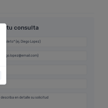
os tu consulta
mpleto* (ej. Diego Lopez)
j. diego.lopez@email.com)
n
 describa en detalle su solicitud