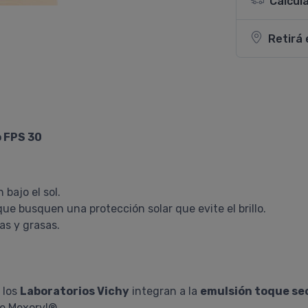
Calcul
Retirá 
o FPS 30
 bajo el sol.
 que busquen una protección solar que evite el brillo.
as y grasas.
 los
Laboratorios Vichy
integran a la
emulsión toque se
e Mexoryl®.