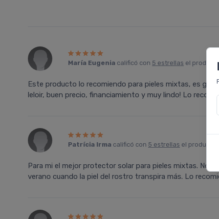
Marí­a Eugenia
calificó con
5 estrellas
el product
Este producto lo recomiendo para pieles mixtas, es genial
leloir, buen precio, financiamiento y muy lindo! Lo recomi
Patrí­cia Irma
calificó con
5 estrellas
el producto
Para mi el mejor protector solar para pieles mixtas. No e
verano cuando la piel del rostro transpira más. Lo recom