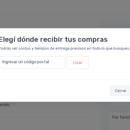
Déjan
o en
Farmacia Leloir
.
Elegí dónde recibir tus compras
Podrás ver costos y tiempos de entrega precisos en todo lo que busques.
. Yo ya lo usaba y lo vuelvo a comprar en
Nombre co
endo!
Ingresar un código postal
Usar
Email* (e
Teléfono
 en
Farmacia Leloir
.
Cerrar
s untuoso debido a su toque seco e ideal para
Ubicació
iendo.
Por favor