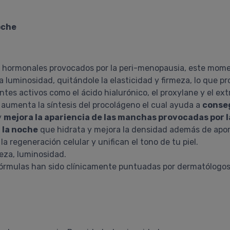
oche
hormonales provocados por la peri-menopausia, este momen
la luminosidad, quitándole la elasticidad y firmeza, lo que 
ntes activos como el ácido hialurónico, el proxylane y el ext
aumenta la síntesis del procolágeno el cual ayuda a
conseg
y
mejora la apariencia de las manchas provocadas por 
r la noche
que hidrata y mejora la densidad además de aport
 regeneración celular y unifican el tono de tu piel.
meza, luminosidad.
las fórmulas han sido clínicamente puntuadas por dermatólogo