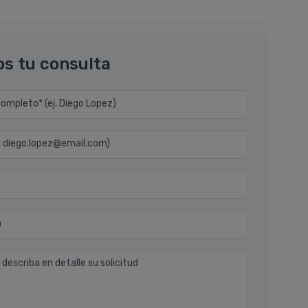
os tu consulta
mpleto* (ej. Diego Lopez)
j. diego.lopez@email.com)
n
 describa en detalle su solicitud