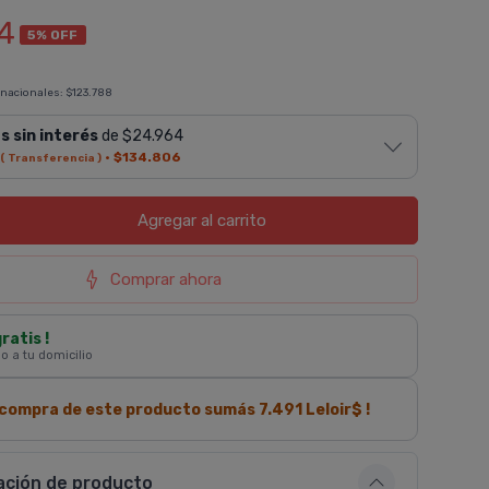
4
5% OFF
 nacionales:
$123.788
s sin interés
de $24.964
·
$134.806
( Transferencia )
Agregar
al carrito
Comprar ahora
gratis !
 o a tu domicilio
a compra de este producto sumás
7.491
Leloir$ !
ación de producto