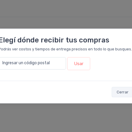
5
Elegí dónde recibir tus compras
4
Podrás ver costos y tiempos de entrega precisos en todo lo que busques.
3
Ingresar un código postal
Usar
2
1
Cerrar