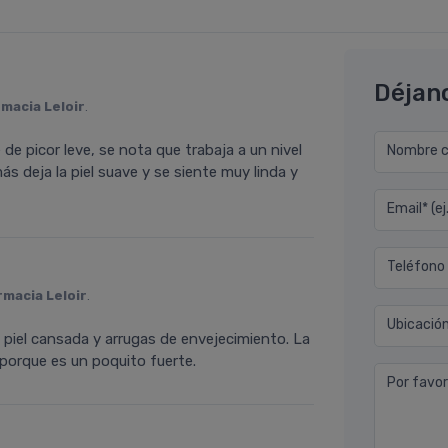
Déjan
macia Leloir
.
e picor leve, se nota que trabaja a un nivel
Nombre co
deja la piel suave y se siente muy linda y
Email* (e
Teléfono
rmacia Leloir
.
Ubicació
 piel cansada y arrugas de envejecimiento. La
orque es un poquito fuerte.
Por favor