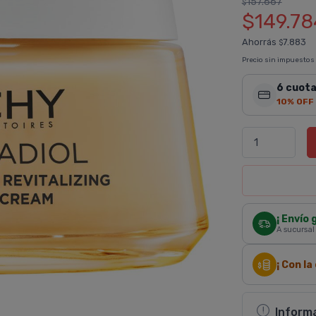
157.667
$
$149.78
Ahorrás
7.883
$
Precio sin impuestos
6 cuota
10% OFF
¡ Envío 
A sucursal
¡ Con l
Inform