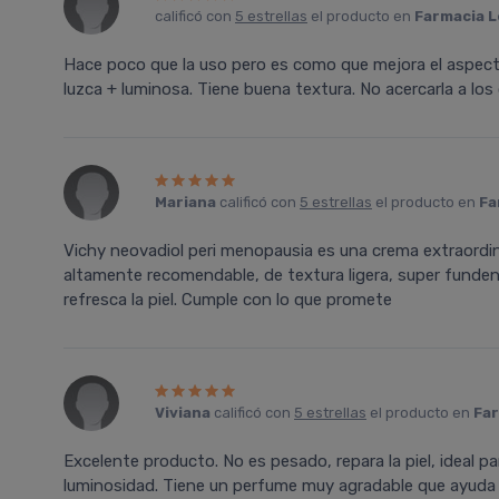
calificó con
5 estrellas
el producto en
Farmacia L
Hace poco que la uso pero es como que mejora el aspecto
luzca + luminosa. Tiene buena textura. No acercarla a los o
Mariana
calificó con
5 estrellas
el producto en
Fa
Vichy neovadiol peri menopausia es una crema extraordin
altamente recomendable, de textura ligera, super funden
refresca la piel. Cumple con lo que promete
Viviana
calificó con
5 estrellas
el producto en
Far
Excelente producto. No es pesado, repara la piel, ideal pa
luminosidad. Tiene un perfume muy agradable que ayuda 