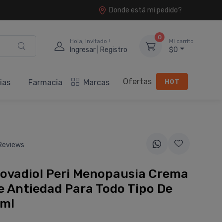
Donde está mi pedido?
0
Hola, invitado !
Mi carrito
Ingresar | Registro
$0
Ofertas
HOT
ias
Farmacia
Marcas
Reviews
ovadiol Peri Menopausia Crema
 Antiedad Para Todo Tipo De
0ml