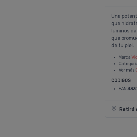
Una potent
que hidrat
luminosidad
que promuev
de tu piel.
Marca
Vi
Categorí
Ver más
CODIGOS
EAN
333
Retirá 