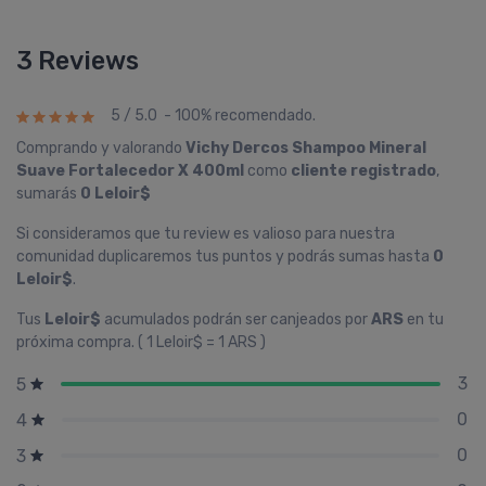
3 Reviews
5 / 5.0 - 100% recomendado.
Comprando y valorando
Vichy Dercos Shampoo Mineral
Suave Fortalecedor X 400ml
como
cliente registrado
,
sumarás
0 Leloir$
Si consideramos que tu review es valioso para nuestra
comunidad duplicaremos tus puntos y podrás sumas hasta
0
Leloir$
.
Tus
Leloir$
acumulados podrán ser canjeados por
ARS
en tu
próxima compra. ( 1 Leloir$ = 1 ARS )
3
5
0
4
0
3