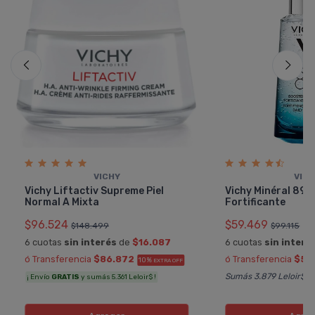
VICHY
VIC
Vichy Liftactiv Supreme Piel
Vichy Minéral 89
Normal A Mixta
Fortificante
$96.524
$59.469
$148.499
$99.115
6 cuotas
sin interés
de
$16.087
6 cuotas
sin interé
ó Transferencia
$86.872
ó Transferencia
$53
10%
EXTRA OFF
Sumás 3.879 Leloir$
¡ Envío
GRATIS
y sumás 5.361 Leloir$ !