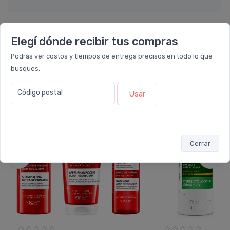
Elegí dónde recibir tus compras
También te recomendamos...
Podrás ver costos y tiempos de entrega precisos en todo lo que
busques.
7%
6%
OFF
OFF
Código postal
Usar
COMBO
PACK x2
u.
Cerrar