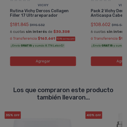
VICHY
VIC
Rutina Vichy Dercos Collagen
Pack 2 Vichy Der
Filler 17 Ultrareparador
Anticaspa Cabell
$181.845
$108.602
$195.532
$115.534
6 cuotas
sin interés
de
$30.308
6 cuotas
sin interé
ó Transferencia
$163.661
ó Transferencia
$97
10%
EXTRA OFF
¡ Envío
GRATIS
y sumás 8.774 Leloir$ !
¡ Envío
GRATIS
y sumás 5.
Agregar
Agreg
Los que compraron este producto
también llevaron...
35%
40%
OFF
OFF