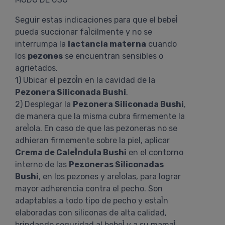
Seguir estas indicaciones para que el bebeÌ
pueda succionar faÌcilmente y no se
interrumpa la
lactancia materna
cuando
los
pezones
se encuentran sensibles o
agrietados.
1) Ubicar el pezoÌn en la cavidad de la
Pezonera Siliconada Bushi
.
2) Desplegar la
Pezonera Siliconada Bushi
,
de manera que la misma cubra firmemente la
areÌola. En caso de que las pezoneras no se
adhieran firmemente sobre la piel, aplicar
Crema de CaleÌndula Bushi
en el contorno
interno de las
Pezoneras Siliconadas
Bushi
, en los pezones y areÌolas, para lograr
mayor adherencia contra el pecho. Son
adaptables a todo tipo de pecho y estaÌn
elaboradas con siliconas de alta calidad,
brindando seguridad al bebeÌ y a su mamaÌ.