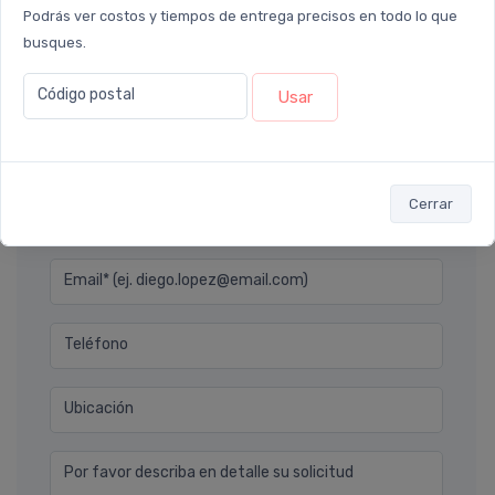
Podrás ver costos y tiempos de entrega precisos en todo lo que
Agregar
Ver opc
busques.
Código postal
Usar
Déjanos tu consulta
Cerrar
Nombre completo* (ej. Diego Lopez)
Email* (ej. diego.lopez@email.com)
Teléfono
Ubicación
Por favor describa en detalle su solicitud