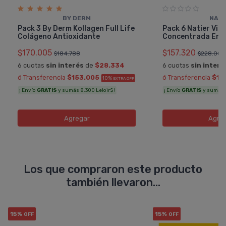
BY DERM
NATI
Pack 3 By Derm Kollagen Full Life
Pack 6 Natier Vit
Colágeno Antioxidante
Concentrada En P
$170.005
$157.320
$184.788
$228.000
6 cuotas
sin interés
de
$28.334
6 cuotas
sin interé
ó Transferencia
$153.005
ó Transferencia
$14
10%
EXTRA OFF
¡ Envío
GRATIS
y sumás 8.300 Leloir$ !
¡ Envío
GRATIS
y sumás 7.
Agregar
Agre
Los que compraron este producto
también llevaron...
15%
15%
OFF
OFF