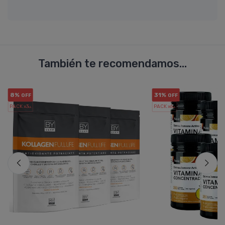
También te recomendamos...
8%
31%
OFF
OFF
PACK x3
PACK x6
u.
u.