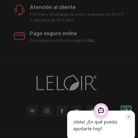
Atención al cliente
Por mail y WhatsApp de lunes a viernes de 09 a 17
y sábados de 09 a 14hs.
Pago seguro online
Poseemos certificado seguro
SSL