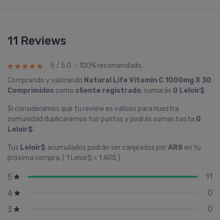
11 Reviews
5 / 5.0 - 100% recomendado.
Comprando y valorando
Natural Life Vitamin C 1000mg X 30
Comprimidos
como
cliente registrado
, sumarás
0 Leloir$
Si consideramos que tu review es valioso para nuestra
comunidad duplicaremos tus puntos y podrás sumas hasta
0
Leloir$
.
Tus
Leloir$
acumulados podrán ser canjeados por
ARS
en tu
próxima compra. ( 1 Leloir$ = 1 ARS )
11
5
0
4
0
3