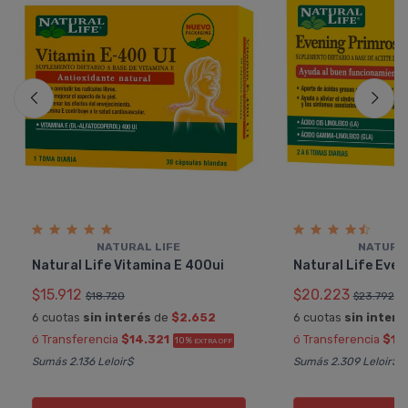
NATURAL LIFE
NATURAL
Natural Life Vitamina E 400ui
Natural Life Even
$15.912
$20.223
$18.720
$23.792
6 cuotas
sin interés
de
$2.652
6 cuotas
sin interé
ó Transferencia
$14.321
ó Transferencia
$18
10%
EXTRA OFF
Sumás 2.136 Leloir$
Sumás 2.309 Leloir$