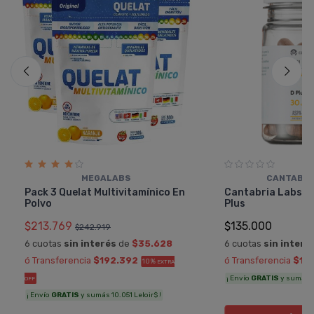
MEGALABS
CANTABRI
Pack 3 Quelat Multivitamínico En
Cantabria Labs He
Polvo
Plus
$213.769
$135.000
$242.919
6 cuotas
sin interés
de
$35.628
6 cuotas
sin interé
ó Transferencia
$192.392
ó Transferencia
$12
10%
EXTRA
¡ Envío
GRATIS
y sumás 6.
OFF
¡ Envío
GRATIS
y sumás 10.051 Leloir$ !