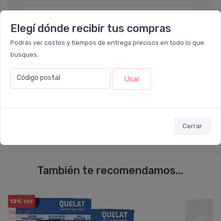
Por favor describa en detalle su solicitud
Elegí dónde recibir tus compras
Podrás ver costos y tiempos de entrega precisos en todo lo que
busques.
Código postal
Usar
Enviar consulta
Cerrar
También te recomendamos...
12%
OFF
PACK x3
u.