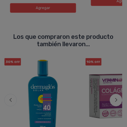
Agreg
Agregar
Los que compraron este producto
también llevaron...
30%
10%
OFF
OFF