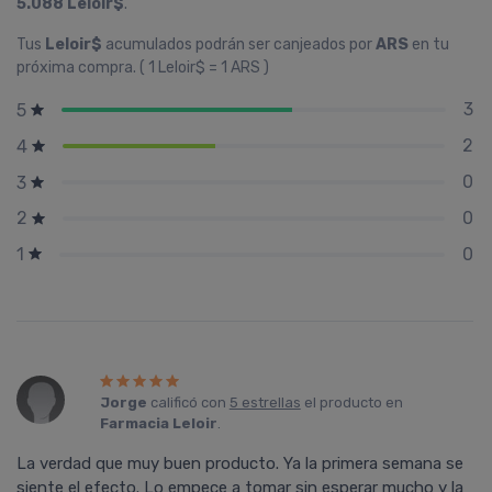
5.088 Leloir$
.
Tus
Leloir$
acumulados podrán ser canjeados por
ARS
en tu
próxima compra. ( 1 Leloir$ = 1 ARS )
3
5
2
4
0
3
0
2
0
1
Jorge
calificó con
5 estrellas
el producto en
Farmacia Leloir
.
La verdad que muy buen producto. Ya la primera semana se
siente el efecto. Lo empece a tomar sin esperar mucho y la