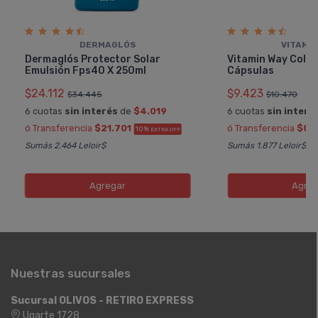
DERMAGLÓS
VITAMIN
Dermaglós Protector Solar
Vitamin Way Colág
Emulsión Fps40 X 250ml
Cápsulas
$24.112
$9.423
$34.445
$10.470
6 cuotas
sin interés
de
$4.019
6 cuotas
sin interé
ó Transferencia
$21.701
ó Transferencia
$8.
10%
EXTRA OFF
Sumás 2.464 Leloir$
Sumás 1.877 Leloir$
Agregar
Agreg
Nuestras sucursales
Sucursal OLIVOS - RETIRO EXPRESS
Ugarte 1728