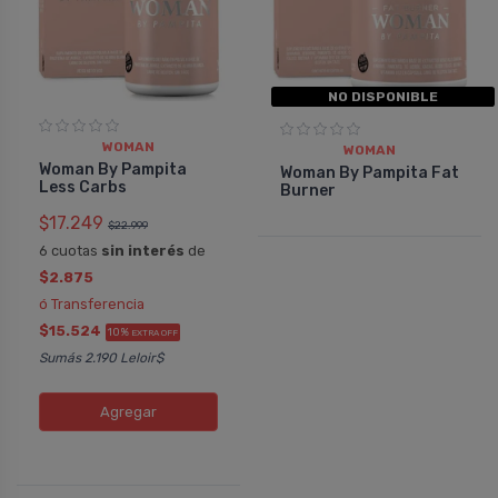
NO DISPONIBLE
WOMAN
WOMAN
Woman By Pampita
Woman By Pampita Fat
Less Carbs
Burner
$17.249
$22.999
6 cuotas
sin interés
de
$2.875
ó Transferencia
$15.524
10%
EXTRA OFF
Sumás 2.190 Leloir$
Agregar