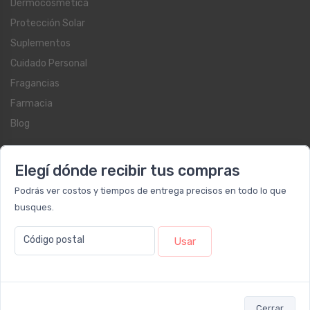
Dermocosmética
Protección Solar
Suplementos
Cuidado Personal
Fragancias
Farmacia
Blog
Servicios al cliente
Elegí dónde recibir tus compras
Contacto
Podrás ver costos y tiempos de entrega precisos en todo lo que
Beauty Club
busques.
Libro de quejas on-line
Código postal
Usar
Botón de arrepentimiento
Términos y condiciones
Reembolso y devoluciones
Preguntas frecuentes
Cerrar