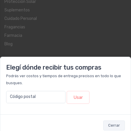
Protección Solar
Suplementos
Cuidado Personal
Fragancias
Farmacia
Blog
Servicios al cliente
Elegí dónde recibir tus compras
Contacto
Podrás ver costos y tiempos de entrega precisos en todo lo que
Beauty Club
busques.
Libro de quejas on-line
Botón de arrepentimiento
Código postal
Usar
Términos y condiciones
Reembolso y devoluciones
Preguntas frecuentes
Cerrar
Registrate como cliente