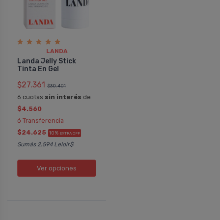
LANDA
Landa Jelly Stick
Tinta En Gel
$27.361
$30.401
6 cuotas
sin interés
de
$4.560
ó Transferencia
$24.625
10%
EXTRA OFF
Sumás 2.594 Leloir$
Ver opciones