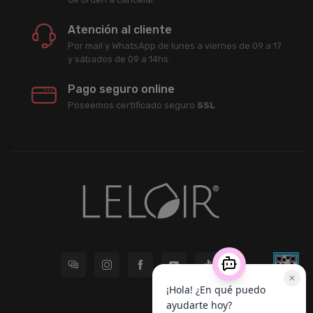
Atención al cliente
Por mail y WhatsApp de lunes a viernes de 09 a 17
y sábados de 09 a 14hs.
Pago seguro online
Poseemos certificado seguro
SSL