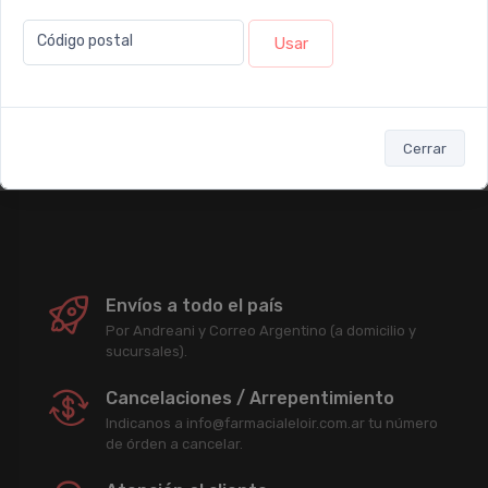
Newsletter
Código postal
Usar
Subscribirme
Cerrar
Enterate antes que nadie de nuestras promociones, descuentos y
acciones comerciales.
Envíos a todo el país
Por Andreani y Correo Argentino (a domicilio y
sucursales).
Cancelaciones / Arrepentimiento
Indicanos a info@farmacialeloir.com.ar tu número
de órden a cancelar.