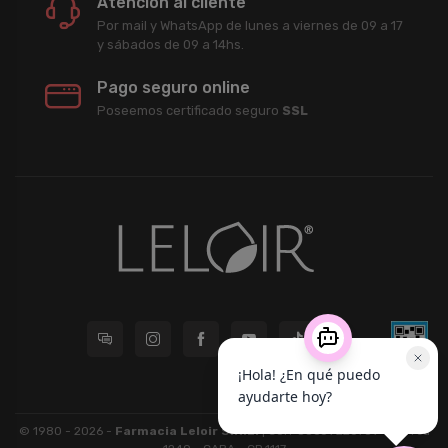
Atención al cliente
Por mail y WhatsApp de lunes a viernes de 09 a 17
y sábados de 09 a 14hs.
Pago seguro online
Poseemos certificado seguro
SSL
© 1980 - 2026 -
Farmacia Leloir S.R.L.
| CUIT 33609220789 - Larrea