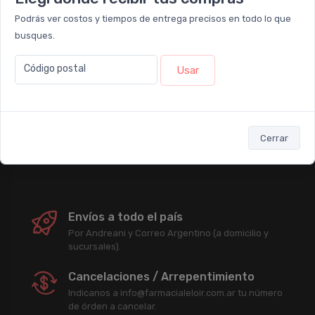
Podrás ver costos y tiempos de entrega precisos en todo lo que
Newsletter
busques.
Código postal
Usar
Subscribirme
Enterate antes que nadie de nuestras promociones, descuentos y
acciones comerciales.
Cerrar
Envíos a todo el país
Por Andreani y Correo Argentino (a domicilio y
sucursales).
Cancelaciones / Arrepentimiento
Indicanos a info@farmacialeloir.com.ar tu número
de órden a cancelar.