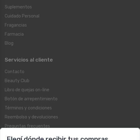
Suplementos
Cuidado Personal
Fragancias
Farmacia
Blog
Servicios al cliente
Contacto
Beauty Club
Libro de quejas on-line
Botón de arrepentimiento
Términos y condiciones
Reembolso y devoluciones
Preguntas frecuentes
Registrate como cliente
Elegí dónde recibir tus compras