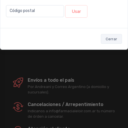
Newsletter
Código postal
Usar
Subscribirme
Cerrar
Enterate antes que nadie de nuestras promociones, descuentos y
acciones comerciales.
Envíos a todo el país
Por Andreani y Correo Argentino (a domicilio y
sucursales).
Cancelaciones / Arrepentimiento
Indicanos a info@farmacialeloir.com.ar tu número
de órden a cancelar.