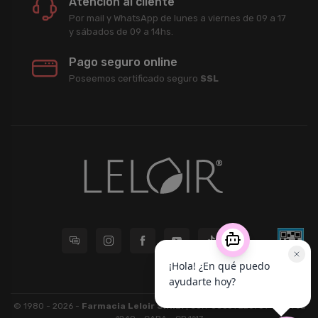
Atención al cliente
Por mail y WhatsApp de lunes a viernes de 09 a 17
y sábados de 09 a 14hs.
Pago seguro online
Poseemos certificado seguro
SSL
© 1980 - 2026 -
Farmacia Leloir S.R.L.
| CUIT 33609220789 - Larrea