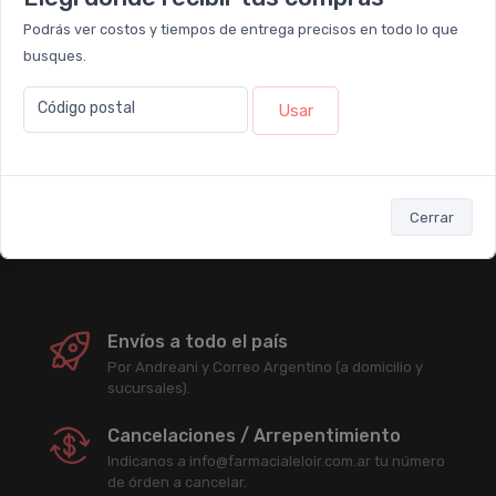
Podrás ver costos y tiempos de entrega precisos en todo lo que
Newsletter
busques.
Código postal
Usar
Subscribirme
Enterate antes que nadie de nuestras promociones, descuentos y
acciones comerciales.
Cerrar
Envíos a todo el país
Por Andreani y Correo Argentino (a domicilio y
sucursales).
Cancelaciones / Arrepentimiento
Indicanos a info@farmacialeloir.com.ar tu número
de órden a cancelar.