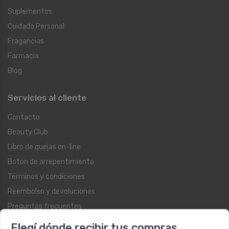
Suplementos
Cuidado Personal
Fragancias
Farmacia
Blog
Servicios al cliente
Contacto
Beauty Club
Libro de quejas on-line
Botón de arrepentimiento
Términos y condiciones
Reembolso y devoluciones
Preguntas frecuentes
Registrate como cliente
Elegí dónde recibir tus compras