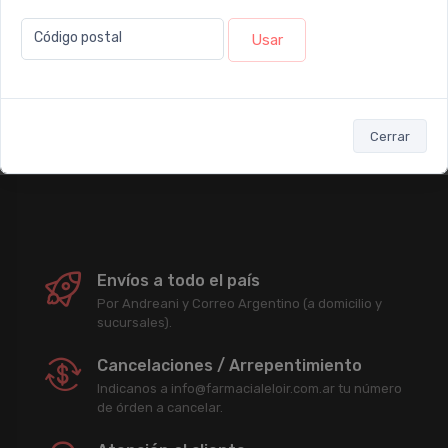
Newsletter
Código postal
Usar
Subscribirme
Cerrar
Enterate antes que nadie de nuestras promociones, descuentos y
acciones comerciales.
Envíos a todo el país
Por Andreani y Correo Argentino (a domicilio y
sucursales).
Cancelaciones / Arrepentimiento
Indicanos a info@farmacialeloir.com.ar tu número
de órden a cancelar.