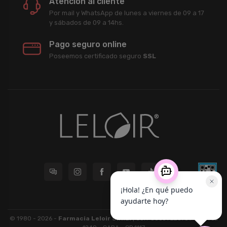
Atención al cliente
Por mail y WhatsApp de lunes a viernes de 09 a 17
y sábados de 09 a 14hs.
Pago seguro online
Poseemos certificado seguro
SSL
© 1980 - 2026 -
Farmacia Leloir S.R.L.
| CUIT 33609220789 - Larrea