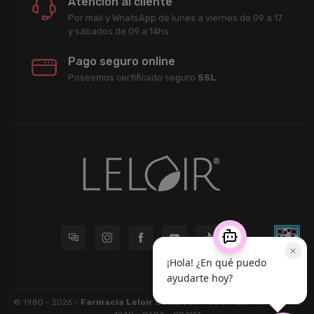
Atención al cliente
Por mail y WhatsApp de lunes a viernes de 09 a 17
y sábados de 09 a 14hs.
Pago seguro online
Poseemos certificado seguro
SSL
© 1980 - 2026 -
Farmacia Leloir S.R.L.
| CUIT 33609220789 - Larrea