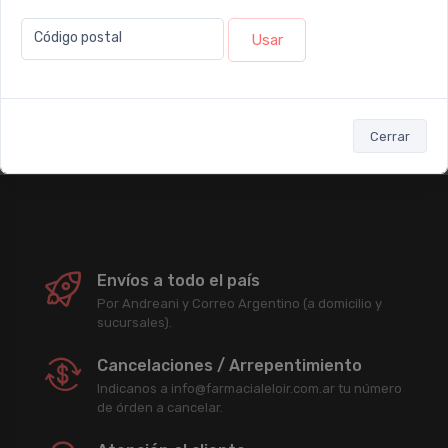
Newsletter
Código postal
Usar
Subscribirme
Cerrar
Enterate antes que nadie de nuestras promociones, descuentos y
acciones comerciales.
Envíos a todo el país
Por Andreani y Correo Argentino (a domicilio y
sucursales).
Cancelaciones / Arrepentimiento
Indicanos a info@farmacialeloir.com.ar tu número
de órden a cancelar.