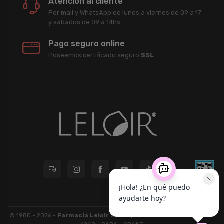
Atención al cliente
Por mail y WhatsApp de lunes a viernes de 09 a 17
y sábados de 09 a 14hs.
Pago seguro online
Poseemos certificado seguro
SSL
© 1980 - 2026 -
Farmacia Leloir S.R.L.
| CUIT 33609220789 - Larrea