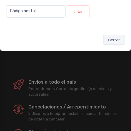
Newsletter
Código postal
Usar
Subscribirme
Cerrar
Enterate antes que nadie de nuestras promociones, descuentos y
acciones comerciales.
Envíos a todo el país
Por Andreani y Correo Argentino (a domicilio y
sucursales).
Cancelaciones / Arrepentimiento
Indicanos a info@farmacialeloir.com.ar tu número
de órden a cancelar.