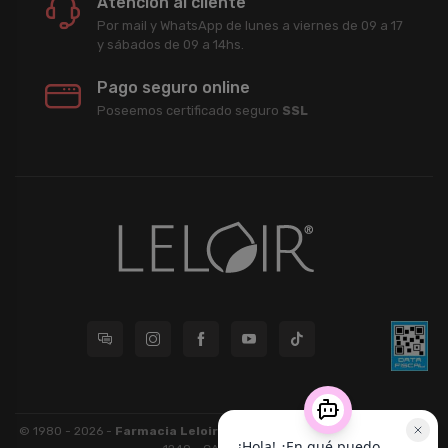
Atención al cliente
Por mail y WhatsApp de lunes a viernes de 09 a 17
y sábados de 09 a 14hs.
Pago seguro online
Poseemos certificado seguro
SSL
© 1980 - 2026 -
Farmacia Leloir S.R.L.
| CUIT 33609220789 - Larrea