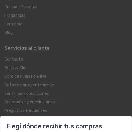
Cuidado Personal
Fragancias
Farmacia
Blog
Servicios al cliente
Contacto
Beauty Club
Libro de quejas on-line
Botón de arrepentimiento
Términos y condiciones
Reembolso y devoluciones
Preguntas frecuentes
Registrate como cliente
Elegí dónde recibir tus compras