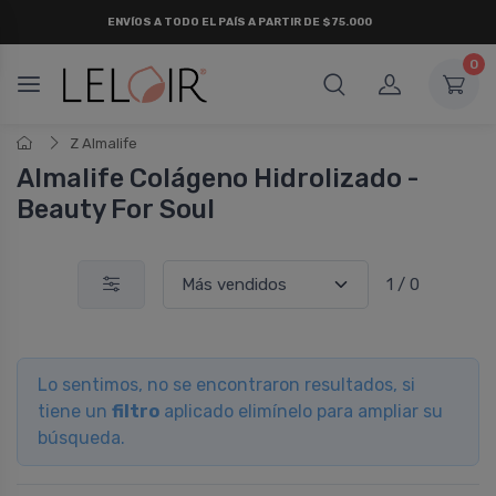
ENVÍOS A TODO EL PAÍS A PARTIR DE $75.000
0
Z Almalife
Almalife Colágeno Hidrolizado -
Beauty For Soul
1 / 0
Lo sentimos, no se encontraron resultados, si
tiene un
filtro
aplicado elimínelo para ampliar su
búsqueda.