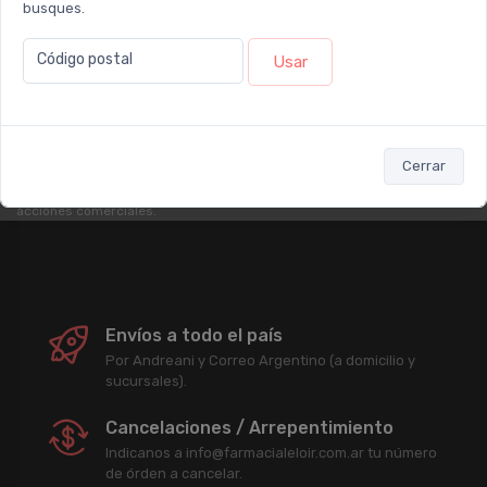
busques.
Newsletter
Código postal
Usar
Subscribirme
Cerrar
Enterate antes que nadie de nuestras promociones, descuentos y
acciones comerciales.
Envíos a todo el país
Por Andreani y Correo Argentino (a domicilio y
sucursales).
Cancelaciones / Arrepentimiento
Indicanos a info@farmacialeloir.com.ar tu número
de órden a cancelar.