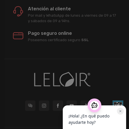
Atención al cliente
Por mail y WhatsApp de lunes a viernes de 09 a 17
y sábados de 09 a 14hs.
Pago seguro online
Poseemos certificado seguro
SSL