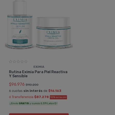
EXIMIA
Rutina Eximia Para Piel Reactiva
Y Sensible
$96.976
$110.200
6 cuotas
sin interés
de
$16.163
ó Transferencia
$87.278
10%
EXTRA OFF
¡ Envío
GRATIS
y sumás 5.379 Leloir$ !