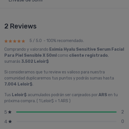
2 Reviews
5 / 5.0 - 100% recomendado.
Comprando y valorando
Eximia Hyalu Sensitive Serum Facial
Para Piel Sensible X 50ml
como
cliente registrado
,
sumarás
3.502 Leloir$
Si consideramos que tu review es valioso para nuestra
comunidad duplicaremos tus puntos y podrás sumas hasta
7.004 Leloir$
.
Tus
Leloir$
acumulados podrán ser canjeados por
ARS
en tu
próxima compra. ( 1 Leloir$ = 1 ARS )
2
5
0
4