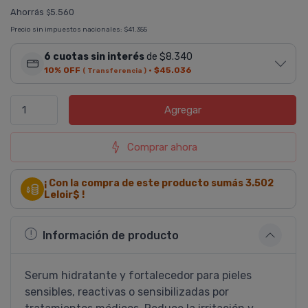
Ahorrás
5.560
$
Precio sin impuestos nacionales:
$41.355
6 cuotas sin interés
de $8.340
10% OFF
·
$45.036
( Transferencia )
Agregar
Comprar ahora
¡ Con la compra de este producto sumás
3.502
Leloir$ !
Información de producto
Serum hidratante y fortalecedor para pieles
sensibles, reactivas o sensibilizadas por