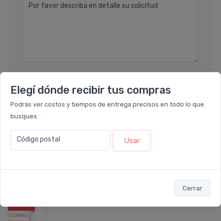
Por favor describa en detalle su solicitud
Enviar consulta
Elegí dónde recibir tus compras
Podrás ver costos y tiempos de entrega precisos en todo lo que
busques.
Código postal
Usar
Combos relacionados con Eximia Hyalu
Sensitive Serum Facial
Cerrar
12%
OFF
COMBO