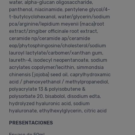
water, alpha-glucan oligosaccharide,
panthenol, niacinamide, pentylene glycol/4-
t-butylcyclohexanol, water/glycerin/sodium
pca/arginine/lepidium meyenii (maca)root
extract/zingiber officinale root extract,
ceramide np/ceramide ap/ceramide
eop/phytosphingosine/cholesterol/sodium
lauroyl lactylate/carbomer/xanthan gum,
laureth-4, isodecyl neopentanoate, sodium
acrylates copolymer/lecithin, simmondsia
chinensis (jojoba) seed oil, caprylhydroxamic
acid / phenoxyethanol / methylpropanediol,
polyacrylate 13 & polyisobutene &
polysorbate 20, bisabolol, disodium edta,
hydrolyzed hyaluronic acid, sodium
hyaluronate, ethylhexylglycerin, citric acid
PRESENTACIONES
Envase de 50ml