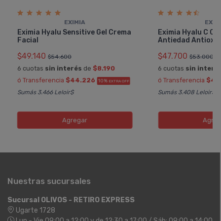
EXIMIA
EXIM
Eximia Hyalu Sensitive Gel Crema
Eximia Hyalu C C
Facial
Antiedad Antioxi
$49.140
$47.700
$54.600
$53.000
6 cuotas
sin interés
de
$8.190
6 cuotas
sin interé
ó Transferencia
$44.226
ó Transferencia
$42
10%
EXTRA OFF
Sumás 3.466 Leloir$
Sumás 3.408 Leloir$
Agregar
Agreg
Nuestras sucursales
Sucursal OLIVOS - RETIRO EXPRESS
Ugarte 1728
Lun - Vie 09:00 a 12:00 y de 12:30 a 17:00 / Sáb: 09:00 a 14:00