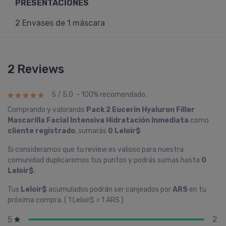
PRESENTACIONES
2 Envases de 1 máscara
2 Reviews
5 / 5.0 - 100% recomendado.
Comprando y valorando
Pack 2 Eucerin Hyaluron Filler
Mascarilla Facial Intensiva Hidratación Inmediata
como
cliente registrado
, sumarás
0 Leloir$
Si consideramos que tu review es valioso para nuestra
comunidad duplicaremos tus puntos y podrás sumas hasta
0
Leloir$
.
Tus
Leloir$
acumulados podrán ser canjeados por
ARS
en tu
próxima compra. ( 1 Leloir$ = 1 ARS )
2
5