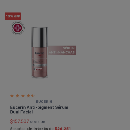
10%
OFF
EUCERIN
Eucerin Anti-pigment Sérum
Dual Facial
$157.507
$175.008
6 cuotas
sin interés
de
$26.251