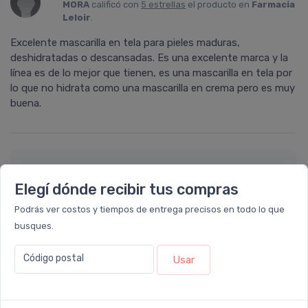
MORA
calificó con
5 estrellas
el producto en
Farmacia
Leloir
.
Excelente mascarilla en tela para pieles maduras,
deshidratadas o descansadas. Es una excelente marca y la
línea es de lo mejor que tienen, es una mascarilla en tela por
lo que no hidrata como una mascarilla en crema pero es muy
buena.
Déjanos tu consulta
Elegí dónde recibir tus compras
Podrás ver costos y tiempos de entrega precisos en todo lo que
Nombre completo* (ej. Diego Lopez)
busques.
Código postal
Email* (ej. diego.lopez@email.com)
Usar
Teléfono