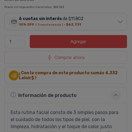
Precio sin impuestos nacionales:
$58.522
6 cuotas sin interés
de $11.802
10% OFF
·
$63.731
( Transferencia )
Agregar
Comprar ahora
¡ Con la compra de este producto sumás
4.332
Leloir$ !
Información de producto
Esta rutina facial consta de 3 simples pasos para
el cuidado de todos los tipos de piel, con la
limpieza, hidratación y el toque de color justo