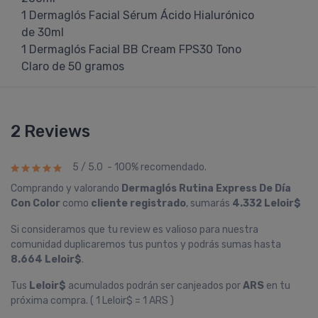
1 Dermaglós Facial Sérum Ácido Hialurónico
de 30ml
1 Dermaglós Facial BB Cream FPS30 Tono
Claro de 50 gramos
2 Reviews
5 / 5.0 - 100% recomendado.
Comprando y valorando
Dermaglós Rutina Express De Día
Con Color
como
cliente registrado
, sumarás
4.332 Leloir$
Si consideramos que tu review es valioso para nuestra
comunidad duplicaremos tus puntos y podrás sumas hasta
8.664 Leloir$
.
Tus
Leloir$
acumulados podrán ser canjeados por
ARS
en tu
próxima compra. ( 1 Leloir$ = 1 ARS )