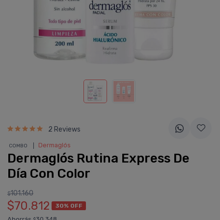
2 Reviews
❘
Dermaglós
COMBO
Dermaglós Rutina Express De
Día Con Color
101.160
$
$70.812
30% OFF
Ahorrás
30.348
$