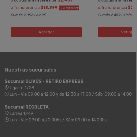
6 cuotas
sin interés
de
$2.481
6 cuotas
sin interé
ó Transferencia
$13.399
ó Transferencia
$22
10%
EXTRA OFF
Sumás 2.096 Leloir$
Sumás 2.489 Leloir$
Agregar
Ver opc
Nuestras sucursales
Sucursal OLIVOS - RETIRO EXPRESS
Ugarte 1728
Lun - Vie 09:00 a 12:00 y de 12:30 a 17:00 / Sáb: 09:00 a 14:00
Sucursal RECOLETA
Larrea 1249
Lun - Vie: 09:00 a 20:00hs / Sáb: 09:00 a 14:00hs