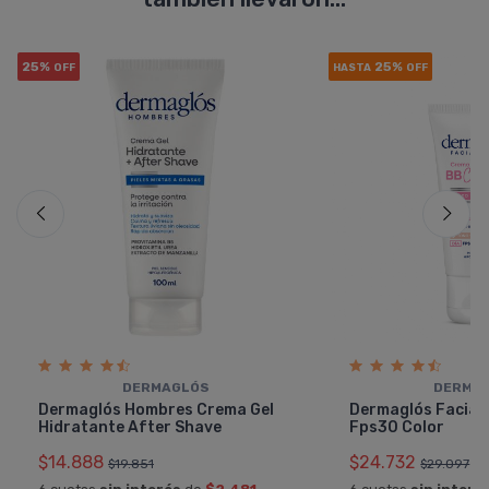
25%
25%
OFF
HASTA
OFF
DERMAGLÓS
DERMA
Dermaglós Hombres Crema Gel
Dermaglós Facial
Hidratante After Shave
Fps30 Color
$14.888
$24.732
$19.851
$29.097