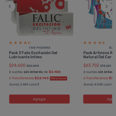
TRB PHARMA
BAG
Pack 3 Falic Excitación Gel
Pack Artinovo Re
Lubricante í­ntimo
Natural Del Cartí­
$24.600
$63.702
$30.000
$73.221
6 cuotas
sin interés
de
$4.100
6 cuotas
sin interé
ó Transferencia
$22.140
ó Transferencia
$57
10%
EXTRA OFF
Sumás 2.484 Leloir$
Sumás 4.048 Leloir$
Agregar
Agre