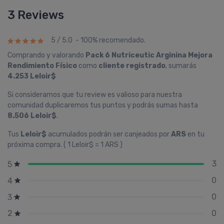
3 Reviews
5 / 5.0 - 100% recomendado.
Comprando y valorando
Pack 6 Nutriceutic Arginina Mejora
Rendimiento Fí­sico
como
cliente registrado
, sumarás
4.253 Leloir$
Si consideramos que tu review es valioso para nuestra
comunidad duplicaremos tus puntos y podrás sumas hasta
8.506 Leloir$
.
Tus
Leloir$
acumulados podrán ser canjeados por
ARS
en tu
próxima compra. ( 1 Leloir$ = 1 ARS )
3
5
0
4
0
3
0
2