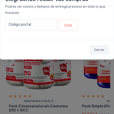
Podrás ver costos y tiempos de entrega precisos en todo lo que
También te recomendamos...
busques.
Código postal
Usar
13%
13%
OFF
OFF
PACK x3
PACK x3
u.
u.
Cerrar
INNOVANATURALS
BAG
Pack 3 Innovanaturals Coenzima
Pack Simple Vital
Q10 + Vit C