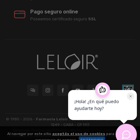
Pago seguro online
Poseemos certificado seguro
SSL
© 1980 - 2026 -
Farmacia Leloir S.R.L.
| CUIT 33609220789 - Larrea
1249 - CABA - CP 1117
Dirección General de Defensa y Protección al Consumidor: Para
Al navegar por este sitio
aceptás el uso de cookies
para agilizar tu
consultas y/o denuncias
[ingrese aquí]
| Nación: Defensa de las y los