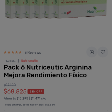
3 Reviews
❘
Nutriceutic
PACK x6
u.
Pack 6 Nutriceutic Arginina
Mejora Rendimiento Fí­sico
87.120
$
$68.825
21% OFF
Ahorrás
18.295
|
11.471 c/u
$
$
Precio sin impuestos nacionales:
$56.880