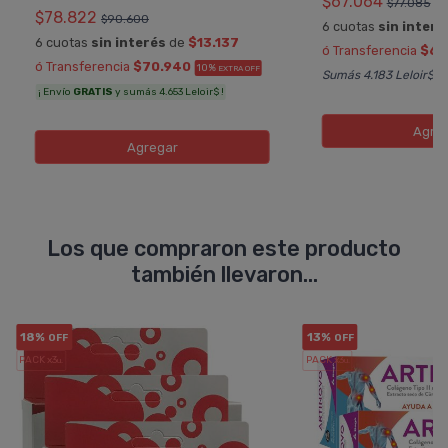
$67.064
$77.085
$78.822
$90.600
6 cuotas
sin interé
6 cuotas
sin interés
de
$13.137
ó Transferencia
$60
ó Transferencia
$70.940
10%
EXTRA OFF
Sumás 4.183 Leloir$
¡ Envío
GRATIS
y sumás 4.653 Leloir$ !
Agre
Agregar
Los que compraron este producto
también llevaron...
18%
13%
OFF
OFF
PACK x3
PACK x3
u.
u.