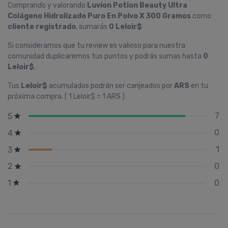
Comprando y valorando
Luvion Potion Beauty Ultra
Colágeno Hidrolizado Puro En Polvo X 300 Gramos
como
cliente registrado
, sumarás
0 Leloir$
Si consideramos que tu review es valioso para nuestra
comunidad duplicaremos tus puntos y podrás sumas hasta
0
Leloir$
.
Tus
Leloir$
acumulados podrán ser canjeados por
ARS
en tu
próxima compra. ( 1 Leloir$ = 1 ARS )
7
5
0
4
1
3
0
2
0
1