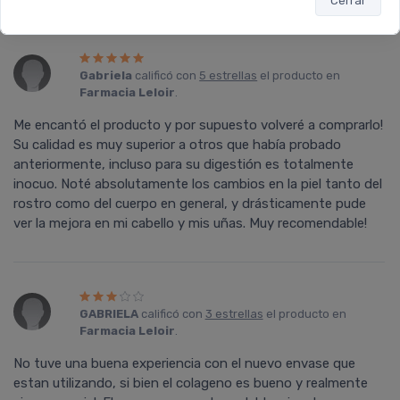
Cerrar
Gabriela
calificó con
5 estrellas
el producto en
Farmacia Leloir
.
Me encantó el producto y por supuesto volveré a comprarlo!
Su calidad es muy superior a otros que había probado
anteriormente, incluso para su digestión es totalmente
inocuo. Noté absolutamente los cambios en la piel tanto del
rostro como del cuerpo en general, y drásticamente pude
ver la mejora en mi cabello y mis uñas. Muy recomendable!
GABRIELA
calificó con
3 estrellas
el producto en
Farmacia Leloir
.
No tuve una buena experiencia con el nuevo envase que
estan utilizando, si bien el colageno es bueno y realmente