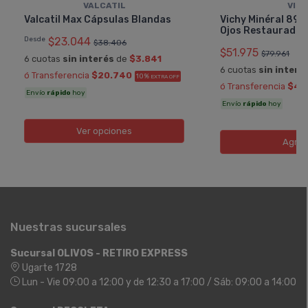
VALCATIL
VIC
Valcatil Max Cápsulas Blandas
Vichy Minéral 89 
Ojos Restaurador
Desde
$23.044
$38.406
$51.975
$79.961
6 cuotas
sin interés
de
$3.841
6 cuotas
sin interé
ó Transferencia
$20.740
10%
EXTRA OFF
ó Transferencia
$46
Envío
rápido
hoy
Envío
rápido
hoy
Ver opciones
Agreg
Nuestras sucursales
Sucursal OLIVOS - RETIRO EXPRESS
Ugarte 1728
Lun - Vie 09:00 a 12:00 y de 12:30 a 17:00 / Sáb: 09:00 a 14:00