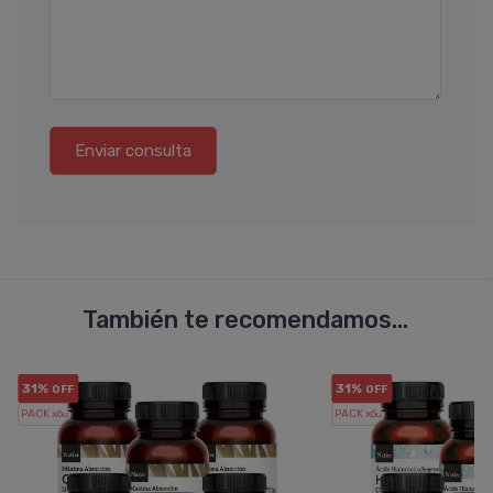
Enviar consulta
También te recomendamos...
31%
31%
OFF
OFF
PACK x6
PACK x6
u.
u.