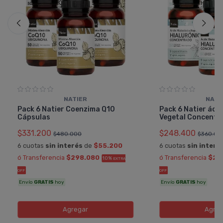
NATIER
NATI
Pack 6 Natier Coenzima Q10
Pack 6 Natier áci
Cápsulas
Vegetal Concentr
$331.200
$248.400
$480.000
$360.00
6 cuotas
sin interés
de
$55.200
6 cuotas
sin interé
ó Transferencia
$298.080
ó Transferencia
$22
10%
EXTRA
OFF
OFF
Envío
GRATIS
hoy
Envío
GRATIS
hoy
Agregar
Agreg