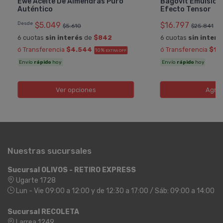
Ewe Aceite De Almendras Puro
Bagóvit Emulsión
Auténtico
Efecto Tensor
Desde
$5.049
$16.797
$5.610
$25.841
6 cuotas
sin interés
de
$842
6 cuotas
sin interé
ó Transferencia
$4.544
ó Transferencia
$15.
10%
EXTRA OFF
Envío
rápido
hoy
Envío
rápido
hoy
Ver opciones
Agre
Nuestras sucursales
Sucursal OLIVOS - RETIRO EXPRESS
Ugarte 1728
Lun - Vie 09:00 a 12:00 y de 12:30 a 17:00 / Sáb: 09:00 a 14:00
Sucursal RECOLETA
Larrea 1249