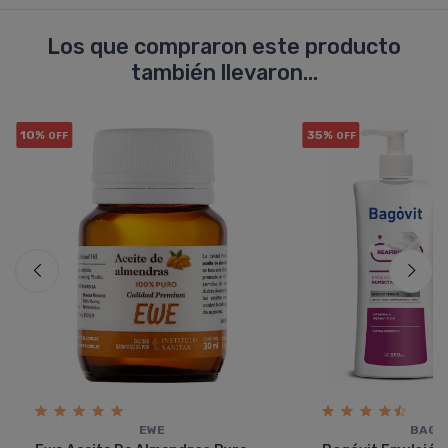
Los que compraron este producto
también llevaron...
10%
35%
OFF
OFF
EWE
BAGÓ