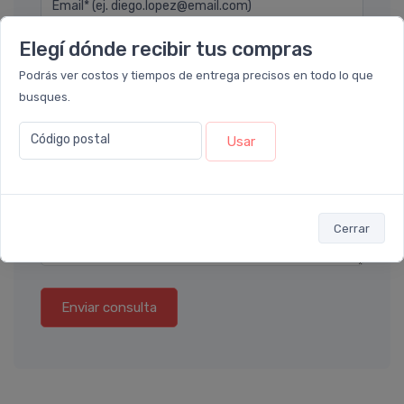
Email* (ej. diego.lopez@email.com)
Elegí dónde recibir tus compras
Teléfono
Podrás ver costos y tiempos de entrega precisos en todo lo que
busques.
Ubicación
Código postal
Usar
Por favor describa en detalle su solicitud
Cerrar
Enviar consulta