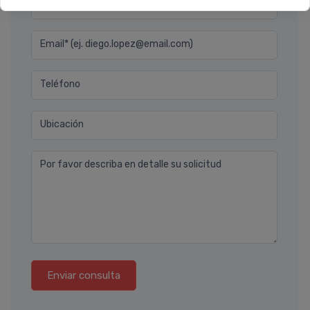
Nombre completo* (ej. Diego Lopez)
Email* (ej. diego.lopez@email.com)
Teléfono
Ubicación
Por favor describa en detalle su solicitud
Enviar consulta