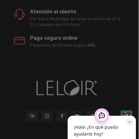
Atención al cliente
Por mail y WhatsApp de lunes a viernes de 09 a
17 y sábados de 09 a 14hs.
Pago seguro online
Poseemos certificado seguro
SSL