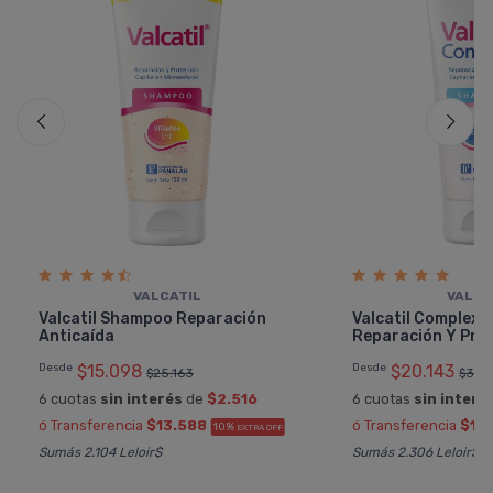
VALCATIL
VALCA
Valcatil Shampoo Reparación
Valcatil Complex
Anticaí­da
Reparación Y Pro
Desde
$15.098
Desde
$20.143
$25.163
$33.
6 cuotas
sin interés
de
$2.516
6 cuotas
sin interé
ó Transferencia
$13.588
ó Transferencia
$18.
10%
EXTRA OFF
Sumás 2.104 Leloir$
Sumás 2.306 Leloir$