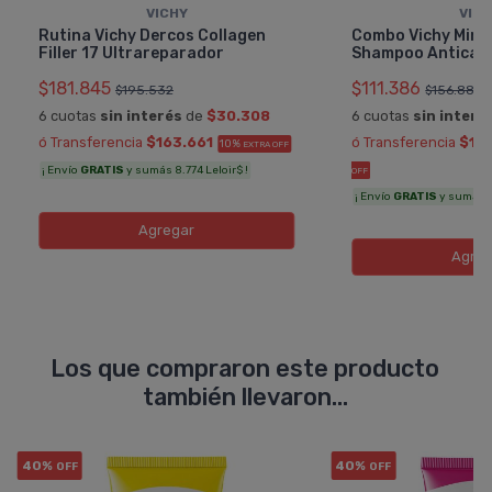
VICHY
VIC
Rutina Vichy Dercos Collagen
Combo Vichy Mine
Filler 17 Ultrareparador
Shampoo Anticas
$181.845
$111.386
$195.532
$156.882
6 cuotas
sin interés
de
$30.308
6 cuotas
sin interé
ó Transferencia
$163.661
ó Transferencia
$10
10%
EXTRA OFF
¡ Envío
GRATIS
y sumás 8.774 Leloir$ !
OFF
¡ Envío
GRATIS
y sumás 5.
Agregar
Agreg
Los que compraron este producto
también llevaron...
40%
40%
OFF
OFF