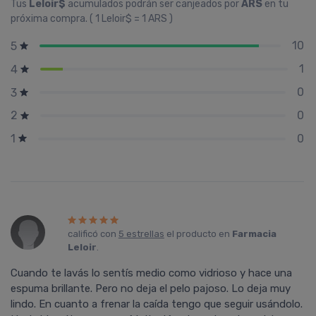
Tus
Leloir$
acumulados podrán ser canjeados por
ARS
en tu
próxima compra. ( 1 Leloir$ = 1 ARS )
10
5
1
4
0
3
0
2
0
1
calificó con
5 estrellas
el producto en
Farmacia
Leloir
.
Cuando te lavás lo sentís medio como vidrioso y hace una
espuma brillante. Pero no deja el pelo pajoso. Lo deja muy
lindo. En cuanto a frenar la caída tengo que seguir usándolo.