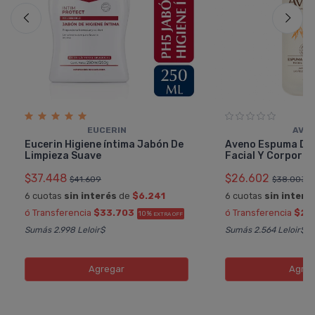
EUCERIN
AVE
Eucerin Higiene í­ntima Jabón De
Aveno Espuma De 
Limpieza Suave
Facial Y Corporal
$37.448
$26.602
$41.609
$38.003
6 cuotas
sin interés
de
$6.241
6 cuotas
sin interé
ó Transferencia
$33.703
ó Transferencia
$23
10%
EXTRA OFF
Sumás 2.998 Leloir$
Sumás 2.564 Leloir$
Agregar
Agreg