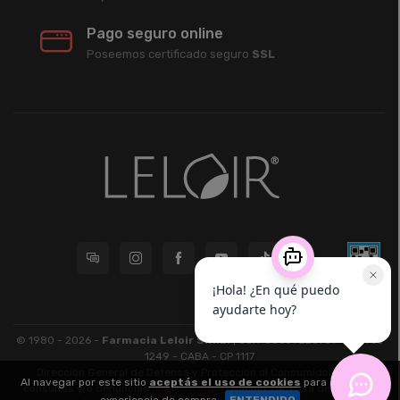
Pago seguro online
Poseemos certificado seguro
SSL
© 1980 - 2026 -
Farmacia Leloir S.R.L.
| CUIT 33609220789 - Larrea
1249 - CABA - CP 1117
Dirección General de Defensa y Protección al Consumidor: Para
Al navegar por este sitio
aceptás el uso de cookies
para agilizar tu
consultas y/o denuncias
[ingrese aquí]
| Nación: Defensa de las y los