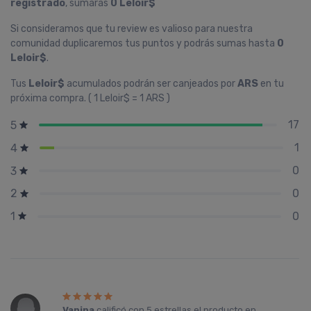
registrado
, sumarás
0 Leloir$
Si consideramos que tu review es valioso para nuestra
comunidad duplicaremos tus puntos y podrás sumas hasta
0
Leloir$
.
Tus
Leloir$
acumulados podrán ser canjeados por
ARS
en tu
próxima compra. ( 1 Leloir$ = 1 ARS )
17
5
1
4
0
3
0
2
0
1
Vanina
calificó con
5 estrellas
el producto en