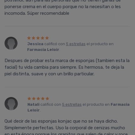
posterior, aún para las personas que no tienen ganas de
ponerse crema en el cuerpo porque no la necesitan o les
incomoda. Súper recomendable
Jessica
calificó con
5 estrellas
el producto en
Farmacia Leloir
.
Despues de probar esta marca de esponjas (tambien esta la
facial) tu vida cambia para siempre. Es hermosa, te deja la
piel distinta, suave y con un brillo particular.
Natali
calificó con
5 estrellas
el producto en
Farmacia
Leloir
.
Qué decir de las esponjas konjac que no se haya dicho.
Simplemente perfectas. Uso la corporal de cenizas mucho
en esta época porque los granitos que salen de calor y roce