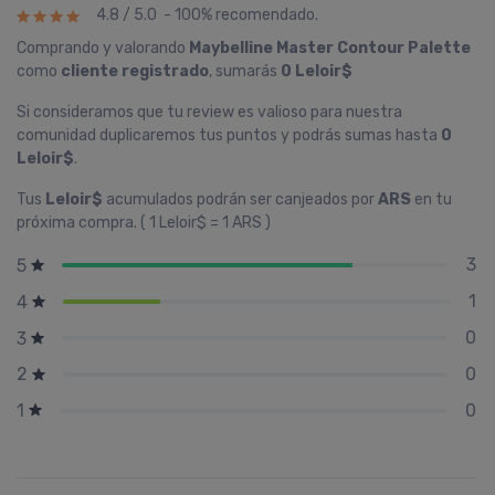
4.8 / 5.0 - 100% recomendado.
Comprando y valorando
Maybelline Master Contour Palette
como
cliente registrado
, sumarás
0 Leloir$
Si consideramos que tu review es valioso para nuestra
comunidad duplicaremos tus puntos y podrás sumas hasta
0
Leloir$
.
Tus
Leloir$
acumulados podrán ser canjeados por
ARS
en tu
próxima compra. ( 1 Leloir$ = 1 ARS )
3
5
1
4
0
3
0
2
0
1