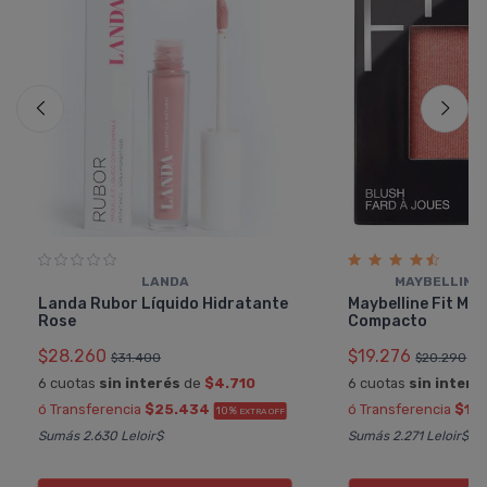
LANDA
MAYBELLINE
Landa Rubor Líquido Hidratante
Maybelline Fit Me
Rose
Compacto
$28.260
$19.276
$31.400
$20.290
6 cuotas
sin interés
de
$4.710
6 cuotas
sin interé
ó Transferencia
$25.434
ó Transferencia
$17
10%
EXTRA OFF
Sumás 2.630 Leloir$
Sumás 2.271 Leloir$