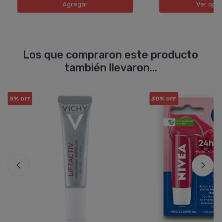
Agregar
Ver opc
Los que compraron este producto
también llevaron...
5%
30%
OFF
OFF