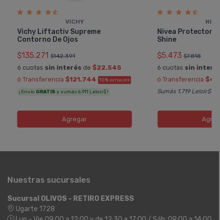
VICHY
NIV
Vichy Liftactiv Supreme
Nivea Protector L
Contorno De Ojos
Shine
$135.271
$5.473
$142.391
$7.818
6 cuotas
sin interés
de
$22.545
6 cuotas
sin interé
ó Transferencia
$121.744
ó Transferencia
$4.
10%
EXTRA OFF
Sumás 1.719 Leloir$
¡ Envío
GRATIS
y sumás 6.911 Leloir$ !
Agregar
Agreg
Nuestras sucursales
Sucursal OLIVOS - RETIRO EXPRESS
Ugarte 1728
Lun - Vie 09:00 a 12:00 y de 12:30 a 17:00 / Sáb: 09:00 a 14:00