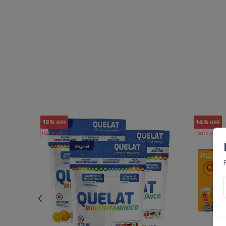
12%
16%
OFF
OFF
PACK x3
PACK x6
u.
u.