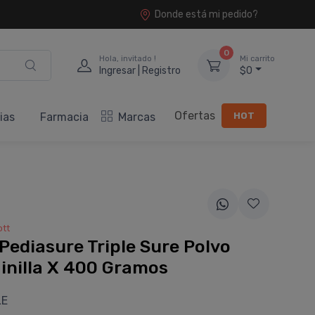
Donde está mi pedido?
0
Hola, invitado !
Mi carrito
Ingresar | Registro
$0
Ofertas
HOT
ias
Farmacia
Marcas
tt
Pediasure Triple Sure Polvo
inilla X 400 Gramos
LE