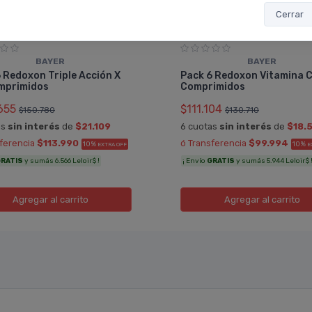
Cerrar
BAYER
BAYER
 Redoxon Triple Acción X
Pack 6 Redoxon Vitamina C
mprimidos
Comprimidos
655
$111.104
$150.780
$130.710
as
sin interés
de
$21.109
6 cuotas
sin interés
de
$18.
sferencia
$113.990
ó Transferencia
$99.994
10%
10%
EXTRA OFF
E
RATIS
y sumás 6.566 Leloir$ !
¡ Envío
GRATIS
y sumás 5.944 Leloir$ 
Agregar
al carrito
Agregar
al carrito