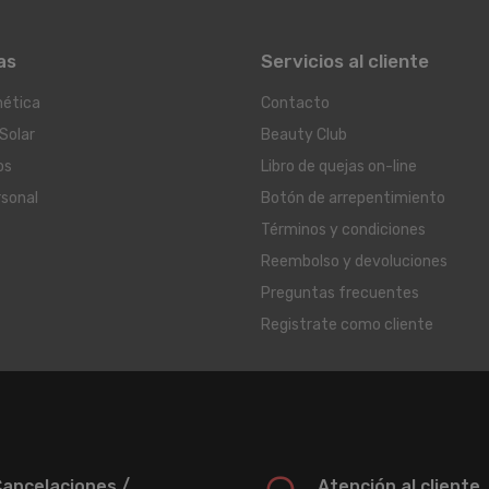
as
Servicios al cliente
ética
Contacto
Solar
Beauty Club
os
Libro de quejas on-line
rsonal
Botón de arrepentimiento
Términos y condiciones
Reembolso y devoluciones
Preguntas frecuentes
Registrate como cliente
ancelaciones /
Atención al cliente