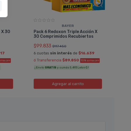
BAYER
Pac
 X 30
Pack 6 Redoxon Triple Acción X
Lip
30 Comprimidos Recubiertos
$99
$99.833
$117.450
6 cu
517
6 cuotas
sin interés
de
$16.639
ó Tr
ó Transferencia
$89.850
10%
XTRA OFF
EXTRA OFF
¡ Env
!
¡ Envío
GRATIS
y sumás 5.493 Leloir$ !
Agregar
al carrito