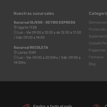
Nuestras sucursales
Categorí
Sucursal OLIVOS - RETIRO EXPRESS
Dermocosm
Ugarte 1728
Protección 
Lun - Vie 09:00 a 12:00 y de 12:30 a 17:00
Suplement
/ Sáb: 09:00 a 14:00
Cuidado Pe
Sucursal RECOLETA
Fragancias
Larrea 1249
Farmacia
Lun - Vie: 09:00 a 20:00hs / Sáb: 09:00 a
14:00hs
Blog
Envíos a todo el país
C