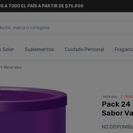
S A TODO EL PAÍS A PARTIR DE $75.000
n Solar
Suplementos
Cuidado Personal
Fraganc
 Y Minerales
❘
Abbo
PACK x24
u.
Pack 24 
Sabor Va
NO DISPONIB