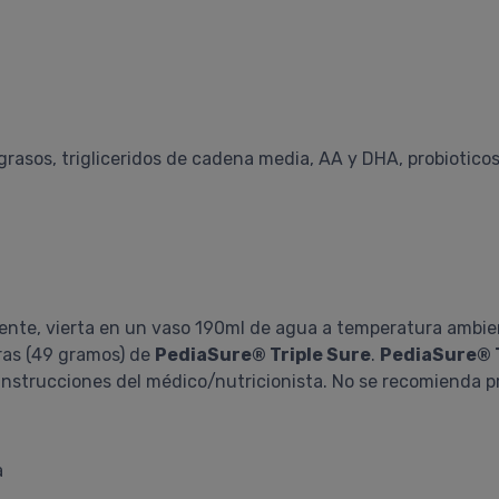
rasos, trigliceridos de cadena media, AA y DHA, probioticos
te, vierta en un vaso 190ml de agua a temperatura ambient
ras (49 gramos) de
PediaSure® Triple Sure
.
PediaSure® T
instrucciones del médico/nutricionista. No se recomienda p
a