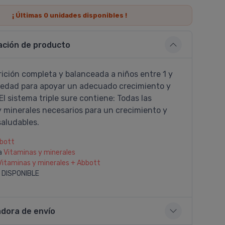
¡ Últimas
0
unidades disponibles !
ación de producto
ición completa y balanceada a niños entre 1 y
 edad para apoyar un adecuado crecimiento y
 El sistema triple sure contiene: Todas las
y minerales necesarios para un crecimiento y
saludables.
bott
a
Vitaminas y minerales
Vitaminas y minerales + Abbott
 DISPONIBLE
adora de envío