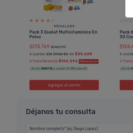
MEGALABS
Pack 3 Quelat Multivitamínico En
Pack 6
Polvo
30 Co
$213.769
$126.
$242.919
0
6 cuotas
sin interés
de
$35.628
6 cuot
A OFF
ó Transferencia
$192.392
ó Tran
10%
EXTRA OFF
¡ Envío
GRATIS
y sumás 10.051 Leloir$ !
¡ Envío
G
Agregar
al carrito
Déjanos tu consulta
Nombre completo* (ej. Diego Lopez)