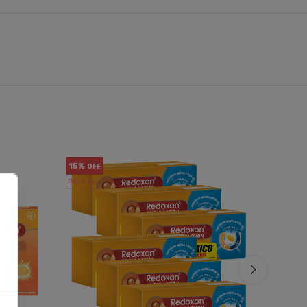
15%
13%
OFF
OF
PACK x6
PACK x3
u.
u.