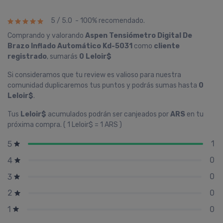
5 / 5.0 - 100% recomendado.
Comprando y valorando
Aspen Tensiómetro Digital De
Brazo Inflado Automático Kd-5031
como
cliente
registrado
, sumarás
0 Leloir$
Si consideramos que tu review es valioso para nuestra
comunidad duplicaremos tus puntos y podrás sumas hasta
0
Leloir$
.
Tus
Leloir$
acumulados podrán ser canjeados por
ARS
en tu
próxima compra. ( 1 Leloir$ = 1 ARS )
1
5
0
4
0
3
0
2
0
1