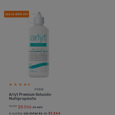
40%
HASTA
OFF
POEN
Arlyt Premium Solución
Multipropósito
Desde
$8.066
$9.489
6 cuotas
sin interés
de
$1.344