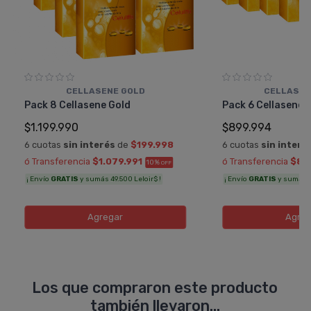
CELLASENE GOLD
CELLASEN
Pack 8 Cellasene Gold
Pack 6 Cellasene 
$1.199.990
$899.994
6 cuotas
sin interés
de
$199.998
6 cuotas
sin interé
ó Transferencia
$1.079.991
ó Transferencia
$80
10%
OFF
¡ Envío
GRATIS
y sumás 49.500 Leloir$ !
¡ Envío
GRATIS
y sumás 37
Agregar
Agreg
Los que compraron este producto
también llevaron...