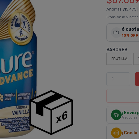
$87.68
Ahorrás
15.475
$
Precio sin impuestos
6 cuota
10% OFF
SABORES
FRUTILLA
¡ Envío 
A sucursal
¡ Con l