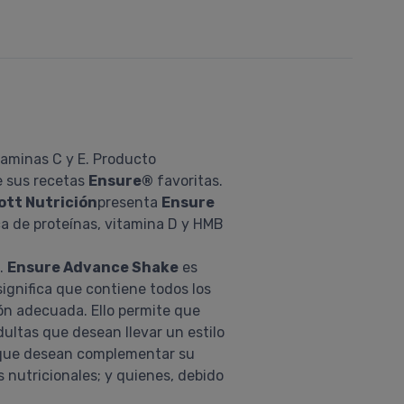
taminas C y E. Producto
de sus recetas
Ensure®
favoritas.
ott Nutrición
presenta
Ensure
ca de proteínas, vitamina D y HMB
a.
Ensure Advance Shake
es
ignifica que contiene todos los
ión adecuada. Ello permite que
ultas que desean llevar un estilo
to que desean complementar su
nutricionales; y quienes, debido