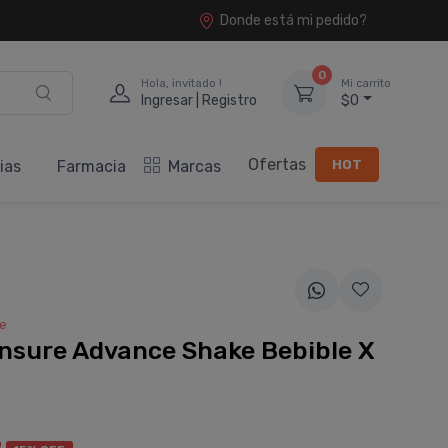
Donde está mi pedido?
0
Hola, invitado !
Mi carrito
Ingresar | Registro
$0
Ofertas
HOT
ias
Farmacia
Marcas
e
nsure Advance Shake Bebible X