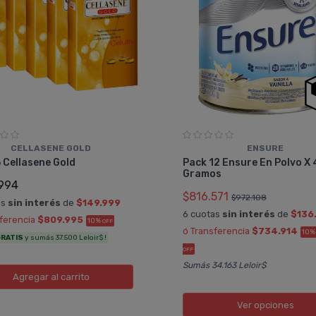
CELLASENE GOLD
ENSURE
 Cellasene Gold
Pack 12 Ensure En Polvo X
Gramos
994
$816.571
$972.108
as
sin interés
de
$149.999
6 cuotas
sin interés
de
$136
sferencia
$809.995
10%
OFF
ó Transferencia
$734.914
10
RATIS
y sumás 37.500 Leloir$ !
OFF
Sumás 34.163 Leloir$
Agregar
al carrito
Ver opciones