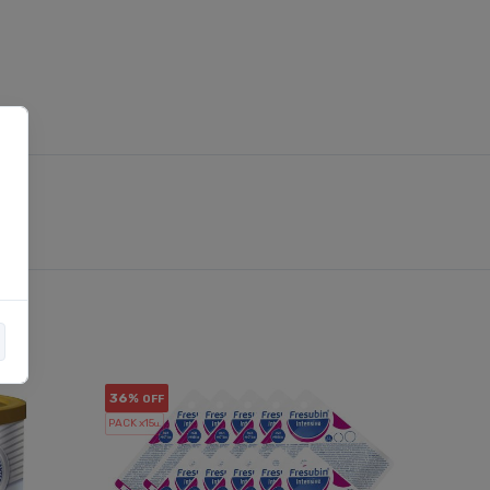
36%
16%
OFF
OF
PACK x15
PACK x6
u.
u.