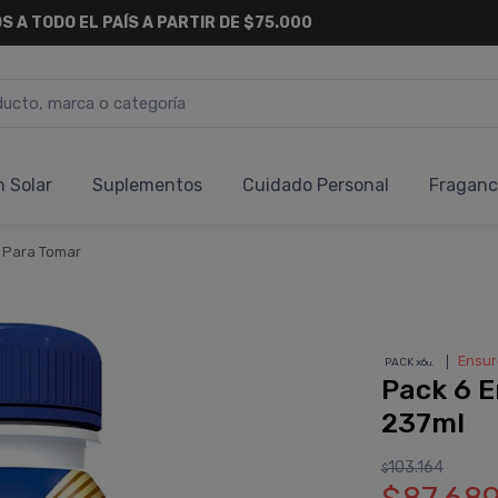
S A TODO EL PAÍS A PARTIR DE $75.000
n Solar
Suplementos
Cuidado Personal
Fraganc
s Para Tomar
❘
Ensur
PACK x6
u.
Pack 6 E
237ml
103.164
$