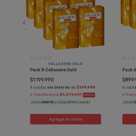
CELLASENE GOLD
15
Pack 8 Cellasene Gold
Pack 6
$1.199.990
$899.
0
6 cuotas
sin interés
de
$199.998
6 cuot
ó Transferencia
$1.079.991
ó Tran
10%
TRA
OFF
¡ Envío
GRATIS
y sumás 49.500 Leloir$ !
¡ Envío
G
Agregar
al carrito