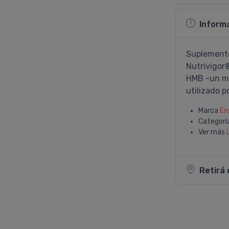
Inform
Suplemento
Nutrivigor®
HMB -un me
utilizado p
Marca
En
Categorí
Ver más
Retirá 