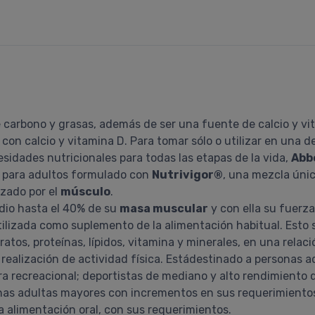
 carbono y grasas, además de ser una fuente de calcio y vi
con calcio y vitamina D. Para tomar sólo o utilizar en una 
idades nutricionales para todas las etapas de la vida,
Abb
para adultos formulado con
Nutrivigor®
, una mezcla úni
izado por el
músculo
.
dio hasta el 40% de su
masa muscular
y con ella su fuerz
lizada como suplemento de la alimentación habitual. Esto s
atos, proteínas, lípidos, vitamina y minerales, en una relac
alización de actividad física. Estádestinado a personas ad
nera recreacional; deportistas de mediano y alto rendimien
as adultas mayores con incrementos en sus requerimientos 
la alimentación oral, con sus requerimientos.