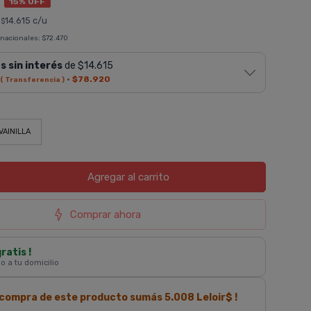
9
15% OFF
|
14.615 c/u
$
 nacionales:
$72.470
s sin interés
de $14.615
·
$78.920
( Transferencia )
VAINILLA
Agregar
al carrito
Comprar ahora
gratis !
 o a tu domicilio
a compra de este producto sumás
5.008
Leloir$ !