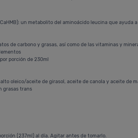
(CaHMB): un metabolito del aminoácido leucina que ayuda a 
tos de carbono y grasas, así como de las vitaminas y miner
elementos
 por porción de 230ml
to oleico/aceite de girasol, aceite de canola y aceite de m
in grasas trans
rción (237ml) al día. Agitar antes de tomarlo.