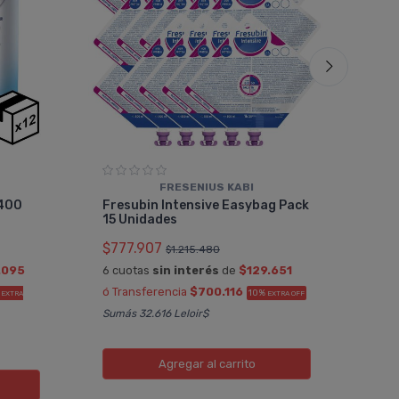
FRESENIUS KABI
Pac
 400
Fresubin Intensive Easybag Pack
Vai
15 Unidades
$77
$777.907
$1.215.480
6 cu
.095
6 cuotas
sin interés
de
$129.651
ó Tr
ó Transferencia
$700.116
%
10%
EXTRA
EXTRA OFF
OFF
Sumás 32.616 Leloir$
Sumá
Agregar
al carrito