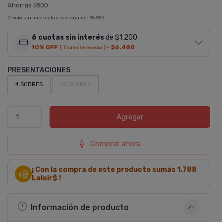
Ahorrás
800
$
Precio sin impuestos nacionales:
$5.950
6 cuotas sin interés
de $1.200
10% OFF
·
$6.480
( Transferencia )
PRESENTACIONES
4 SOBRES
25 SOBRES
Agregar
Comprar ahora
¡ Con la compra de este producto sumás
1.788
Leloir$ !
Información de producto