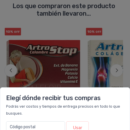
Los que compraron este producto
también llevaron...
10%
10%
OFF
OFF
Elegí dónde recibir tus compras
Podrás ver costos y tiempos de entrega precisos en todo lo que
busques.
ARTROSTOP
ARTROS
Artrostop Calambre
Artrostop Colagen
Suplemento Dietario En Sobres
Suplemento Dietar
Código postal
Usar