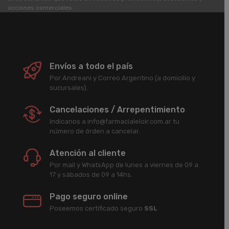
acciones comerciales.
Envíos a todo el país
Por Andreani y Correo Argentino (a domicilio y
sucursales).
Cancelaciones / Arrepentimiento
Indicanos a info@farmacialeloir.com.ar tu
número de órden a cancelar.
Atención al cliente
Por mail y WhatsApp de lunes a viernes de 09 a
17 y sábados de 09 a 14hs.
Pago seguro online
Poseemos certificado seguro
SSL