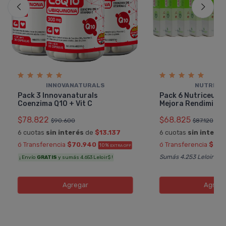
INNOVANATURALS
NUTRICE
Pack 3 Innovanaturals
Pack 6 Nutriceutic
Coenzima Q10 + Vit C
Mejora Rendimiento
$78.822
$68.825
$90.600
$87.120
6 cuotas
sin interés
de
$13.137
6 cuotas
sin interés
ó Transferencia
$70.940
ó Transferencia
$61.
10%
EXTRA OFF
Sumás 4.253 Leloir$
¡ Envío
GRATIS
y sumás 4.653 Leloir$ !
Agregar
Agreg