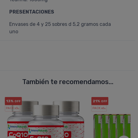
PRESENTACIONES
Envases de 4 y 25 sobres d 5,2 gramos cada
uno
También te recomendamos...
13%
21%
OFF
OFF
PACK x3
PACK x6
u.
u.