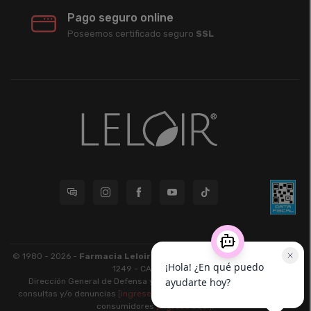
Pago seguro online
Poseemos certificado seguro
SSL
© 1980 - 2026 -
Farmacia Leloir S.R.L.
| CUIT 33609220789 - Larrea
1249 - CABA - CP 1117
Dirección General de Defensa y Protección al Consumidor: Para
consultas y/o denuncias
[ingrese aquí]
| Nación: Defensa de las y los
consumidores
[ingrese aquí]
.