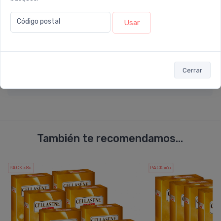
Código postal
Usar
Enviar consulta
Cerrar
También te recomendamos...
PACK x8
PACK x6
u.
u.