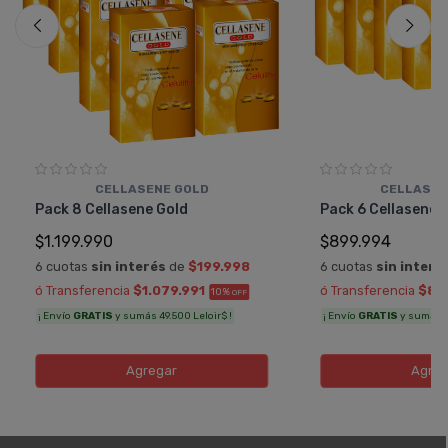
CELLASENE GOLD
CELLASEN
Pack 8 Cellasene Gold
Pack 6 Cellasene 
$1.199.990
$899.994
6 cuotas
sin interés
de
$199.998
6 cuotas
sin interé
ó Transferencia
$1.079.991
ó Transferencia
$80
10%
OFF
¡ Envío
GRATIS
y sumás 49.500 Leloir$ !
¡ Envío
GRATIS
y sumás 37
Agregar
Agreg