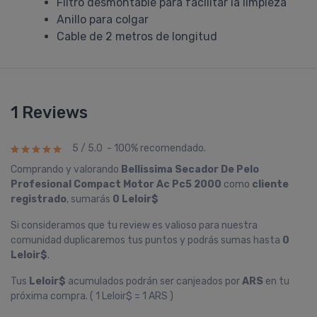
Filtro desmontable para facilitar la limpieza
Anillo para colgar
Cable de 2 metros de longitud
1 Reviews
5 / 5.0 - 100% recomendado.
Comprando y valorando
Bellissima Secador De Pelo
Profesional Compact Motor Ac Pc5 2000
como
cliente
registrado
, sumarás
0 Leloir$
Si consideramos que tu review es valioso para nuestra
comunidad duplicaremos tus puntos y podrás sumas hasta
0
Leloir$
.
Tus
Leloir$
acumulados podrán ser canjeados por
ARS
en tu
próxima compra. ( 1 Leloir$ = 1 ARS )