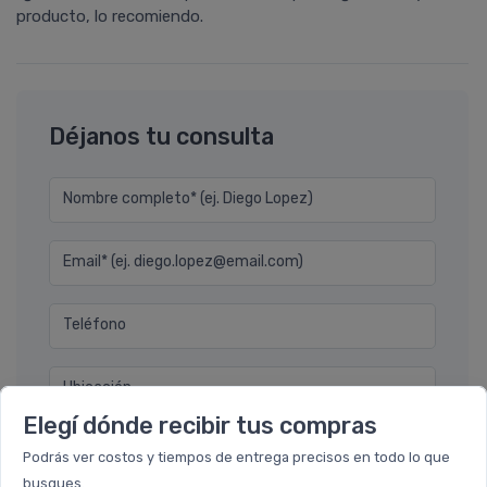
producto, lo recomiendo.
Déjanos tu consulta
Nombre completo* (ej. Diego Lopez)
Email* (ej. diego.lopez@email.com)
Teléfono
Ubicación
Elegí dónde recibir tus compras
Por favor describa en detalle su solicitud
Podrás ver costos y tiempos de entrega precisos en todo lo que
busques.