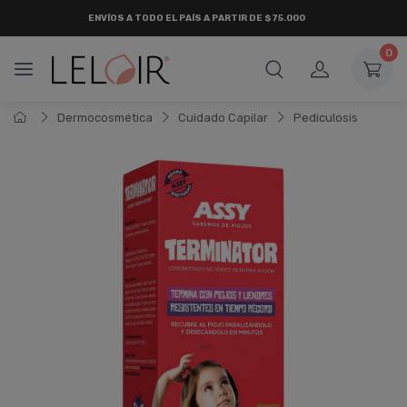
ENVÍOS A TODO EL PAÍS A PARTIR DE $75.000
0
Dermocosmética
Cuidado Capilar
Pediculosis