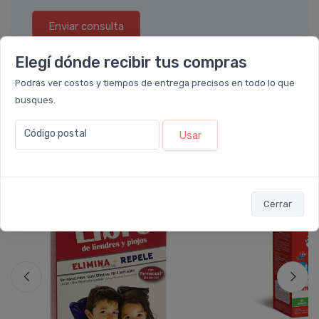
Enviar consulta
Elegí dónde recibir tus compras
Podrás ver costos y tiempos de entrega precisos en todo lo que
busques.
También te recomendamos...
Código postal
Usar
10%
10%
OFF
OFF
Cerrar