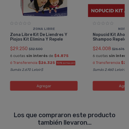
ZONA LIBRE
NOPU
Zona Libre Kit De Liendres Y
Nopucid Kit Ahorr
Piojos Kit Elimina Y Repele
Shampoo Repelen
$29.250
$24.008
$32.500
$26.676
6 cuotas
sin interés
de
$4.875
6 cuotas
sin interé
ó Transferencia
$26.325
ó Transferencia
$21
10%
EXTRA OFF
Sumás 2.670 Leloir$
Sumás 2.460 Leloir$
Agregar
Agre
Los que compraron este producto
también llevaron...