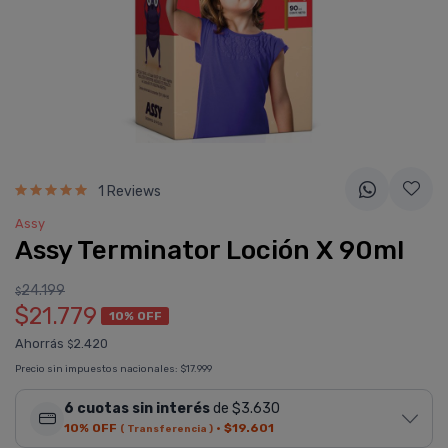
1 Reviews
Assy
Assy Terminator Loción X 90ml
24.199
$
$21.779
10% OFF
Ahorrás
2.420
$
Precio sin impuestos nacionales:
$17.999
6 cuotas sin interés
de $3.630
10% OFF
·
$19.601
( Transferencia )