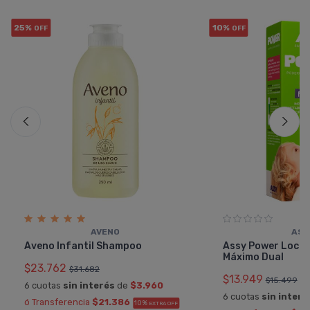
25%
10%
OFF
OFF
AVENO
ASS
Aveno Infantil Shampoo
Assy Power Loció
Máximo Dual
$23.762
$31.682
$13.949
$15.499
6 cuotas
sin interés
de
$3.960
6 cuotas
sin interé
ó Transferencia
$21.386
10%
EXTRA OFF