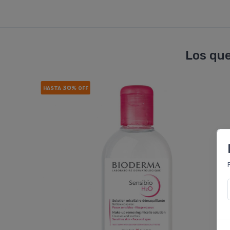
Los que
30%
HASTA
OFF