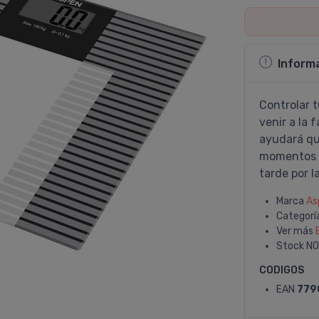
Inform
Controlar t
venir a la 
ayudará qu
momentos 
tarde por l
Marca
As
Categorí
Ver más
Stock
NO
CODIGOS
EAN
779