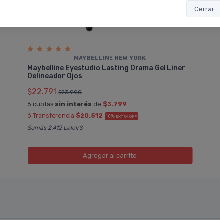
Cerrar
MAYBELLINE NEW YORK
Maybelline Eyestudio Lasting Drama Gel Liner
Delineador Ojos
$22.791
$23.990
6 cuotas
sin interés
de
$3.799
ó Transferencia
$20.512
10%
EXTRA OFF
Sumás 2.412 Leloir$
Agregar
al carrito