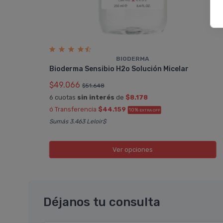
BIODERMA
Bioderma Sensibio H2o Solución Micelar
$49.066
$51.648
6 cuotas
sin interés
de
$8.178
ó Transferencia
$44.159
10%
EXTRA OFF
Sumás 3.463 Leloir$
Ver opciones
Déjanos tu consulta