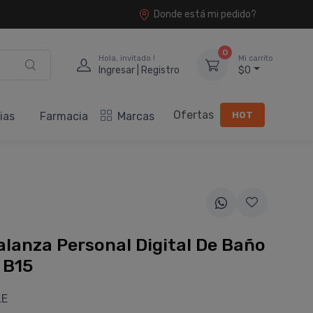
Donde está mi pedido?
0
Hola, invitado !
Mi carrito
Ingresar | Registro
$0
Ofertas
HOT
ias
Farmacia
Marcas
lanza Personal Digital De Baño
 B15
LE