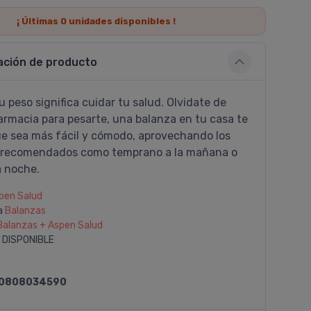
¡ Últimas
0
unidades disponibles !
ación de producto
u peso significa cuidar tu salud. Olvidate de
farmacia para pesarte, una balanza en tu casa te
e sea más fácil y cómodo, aprovechando los
recomendados como temprano a la mañana o
a noche.
pen Salud
a
Balanzas
Balanzas + Aspen Salud
 DISPONIBLE
0808034590