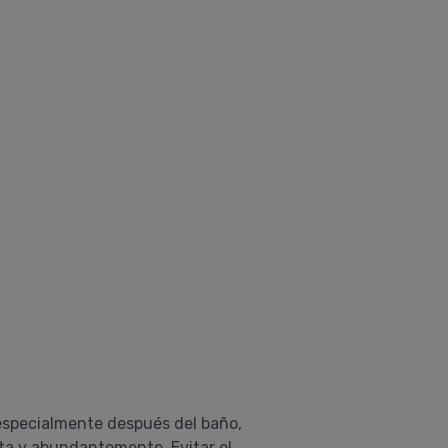
 especialmente después del baño,
ata y abundantemente. Evitar el