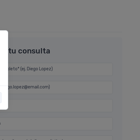
os tu consulta
mpleto* (ej. Diego Lopez)
j. diego.lopez@email.com)
n