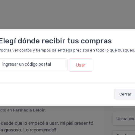
Elegí dónde recibir tus compras
Déjan
Podrás ver costos y tiempos de entrega precisos en todo lo que busques.
 en
Farmacia Leloir
.
Ingresar un código postal
Usar
mente muy bueno, ya que inmediatamente se
Nombre co
ego sin que se altere el maquillaje ni quede
ndo 100 x 100.
Email* (e
Cerrar
Teléfono
ucto en
Farmacia Leloir
.
Ubicació
desde que lo empecé a usar, mi piel presentó
eda grasoso. Lo recomiendo!!