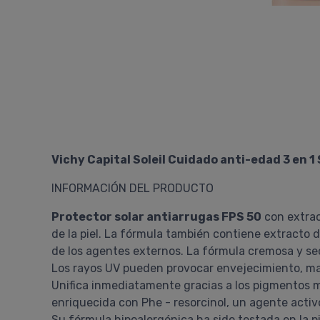
Vichy Capital Soleil Cuidado anti-edad 3 en 1
INFORMACIÓN DEL PRODUCTO
Protector solar antiarrugas FPS 50
con extrac
de la piel. La fórmula también contiene extracto 
de los agentes externos. La fórmula cremosa y sec
Los rayos UV pueden provocar envejecimiento, man
Unifica inmediatamente gracias a los pigmentos m
enriquecida con Phe - resorcinol, un agente activ
Su fórmula hipoalergénica ha sido testada en la pi