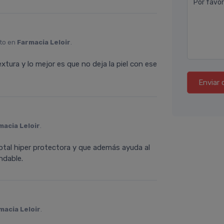
Por favor
to en
Farmacia Leloir
.
ura y lo mejor es que no deja la piel con ese
Enviar 
macia Leloir
.
total hiper protectora y que además ayuda al
ndable.
macia Leloir
.