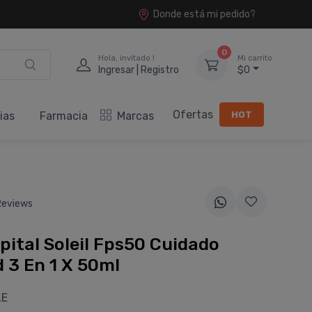
Donde está mi pedido?
0
Hola, invitado !
Mi carrito
Ingresar | Registro
$0
Ofertas
HOT
ias
Farmacia
Marcas
Reviews
pital Soleil Fps50 Cuidado
 3 En 1 X 50ml
LE