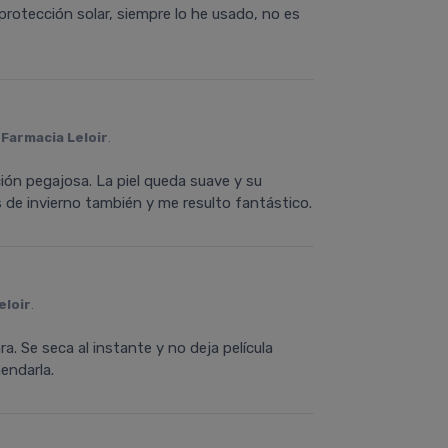
rotección solar, siempre lo he usado, no es
n
Farmacia Leloir
.
ión pegajosa. La piel queda suave y su
s de invierno también y me resulto fantástico.
eloir
.
a. Se seca al instante y no deja película
endarla.