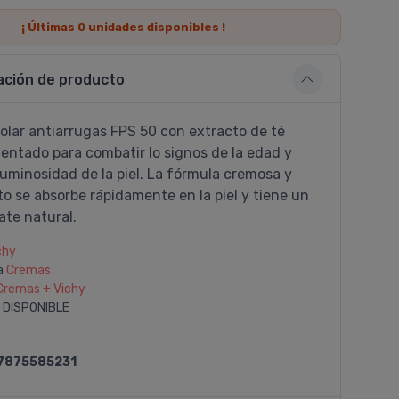
¡ Últimas
0
unidades disponibles !
ación de producto
olar antiarrugas FPS 50 con extracto de té
entado para combatir lo signos de la edad y
luminosidad de la piel. La fórmula cremosa y
to se absorbe rápidamente en la piel y tiene un
te natural.
chy
a
Cremas
Cremas + Vichy
 DISPONIBLE
7875585231