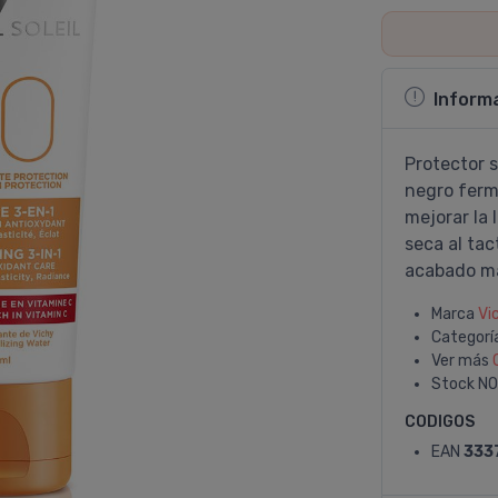
Inform
Protector s
negro ferm
mejorar la 
seca al tac
acabado ma
Marca
Vi
Categorí
Ver más
Stock
NO
CODIGOS
EAN
333