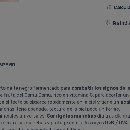
Calcul
Retirá 
 SPF 50
to de té negro fermentado para
combatir los signos de l
de fruta del Camu Camu, rico en vitamina C, para aportar un
a al tacto se absorbe rápidamente en la piel y tiene un
aca
chas, tono apagado, textura de la piel poco uniforme.
inerales universales.
Corrige las manchas
día tras día gra
o contra las manchas y protege contra los rayos UVB / UVA.
el sensible, bajo control dermatológico.