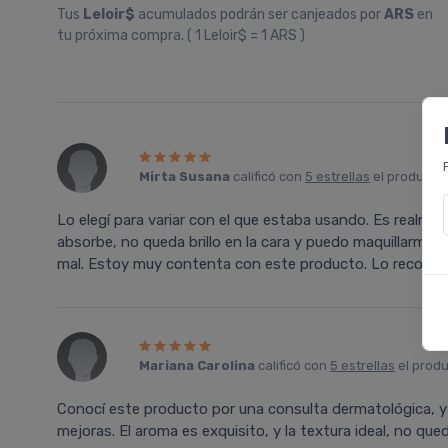
Tus
Leloir$
acumulados podrán ser canjeados por
ARS
en
tu próxima compra. ( 1 Leloir$ = 1 ARS )
Mirta Susana
calificó con
5 estrellas
el producto
Lo elegí para variar con el que estaba usando. Es real
absorbe, no queda brillo en la cara y puedo maquillarme lu
mal. Estoy muy contenta con este producto. Lo recomie
Mariana Carolina
calificó con
5 estrellas
el prod
Conocí este producto por una consulta dermatológica, y 
mejoras. El aroma es exquisito, y la textura ideal, no qu