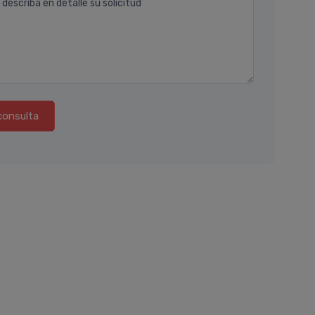
 describa en detalle su solicitud
consulta