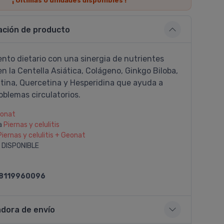
¡ Últimas
0
unidades disponibles !
ación de producto
nto dietario con una sinergia de nutrientes
n la Centella Asiática, Colágeno, Ginkgo Biloba,
utina, Quercetina y Hesperidina que ayuda a
oblemas circulatorios.
onat
a
Piernas y celulitis
Piernas y celulitis + Geonat
 DISPONIBLE
8119960096
adora de envío