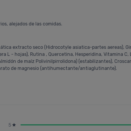
os, alejados de las comidas.
tica extracto seco (Hidrocotyle asiatica-partes aereas), Gi
ifera L - hojas), Rutina , Quercetina, Hesperidina, Vitamina C
lmidón de maíz Polivinilpirrolidona) (estabilizantes), Crosc
earato de magnesio (antihumectante/antiaglutinante).
5