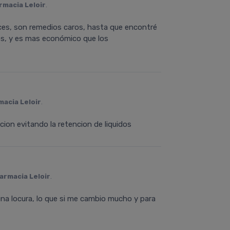
rmacia Leloir
.
rices, son remedios caros, hasta que encontré
os, y es mas económico que los
macia Leloir
.
cion evitando la retencion de liquidos
armacia Leloir
.
 una locura, lo que si me cambio mucho y para