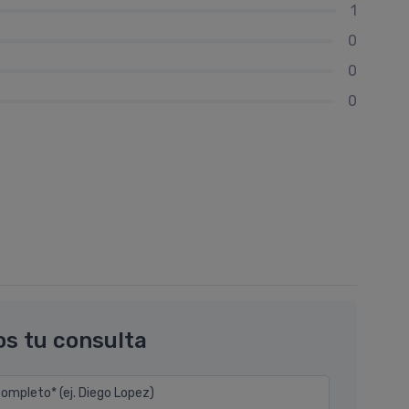
1
0
0
0
os tu consulta
mpleto* (ej. Diego Lopez)