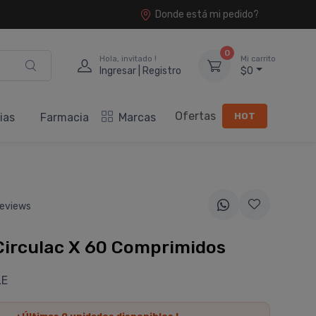
Donde está mi pedido?
0
Hola, invitado !
Mi carrito
Ingresar | Registro
$0
Ofertas
HOT
ias
Farmacia
Marcas
eviews
Circulac X 60 Comprimidos
LE