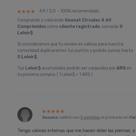
4.9 / 5.0 - 100% recomendado.
Comprando y valorando
Geonat Circulac X 60
Comprimidos
como
cliente registrado
, sumarás
0
Leloir$
Si consideramos que tu review es valioso para nuestra
comunidad duplicaremos tus puntos y podrás sumas hasta
0 Leloir$
.
Tus
Leloir$
acumulados podrán ser canjeados por
ARS
en
tu próxima compra. ( 1 Leloir$ = 1 ARS )
Susana
calificó con
5 estrellas
el producto en
Far
Tengo várices internas que me hacen doler las piernas, y