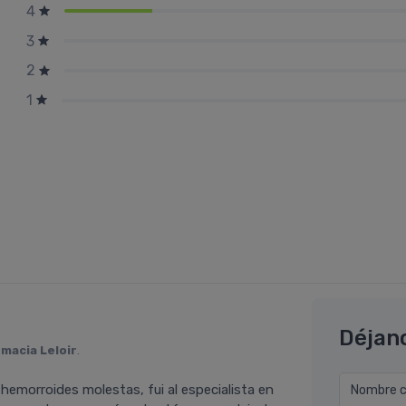
4
3
2
1
Déjan
macia Leloir
.
 hemorroides molestas, fui al especialista en
Nombre co