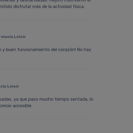
livianas y descansadas. Mejoró muchísimo el
itido disfrutar más de la actividad física.
rmacia Leloir
.
ión y buen funcionamiento del corazón! No hay
cia Leloir
.
nsadas, ya que paso mucho tiempo sentada, lo
recio accesible