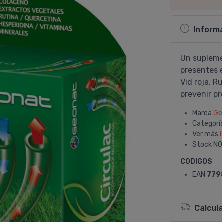
Inform
Un supleme
presentes e
Vid roja, R
prevenir pr
Marca
Ge
Categorí
Ver más
Stock
NO
CODIGOS
EAN
779
Calcul