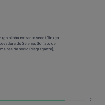
nkgo biloba extracto seco (Ginkgo
, Levadura de Selenio, Sulfato de
armelosa de sodio (disgregante),
7