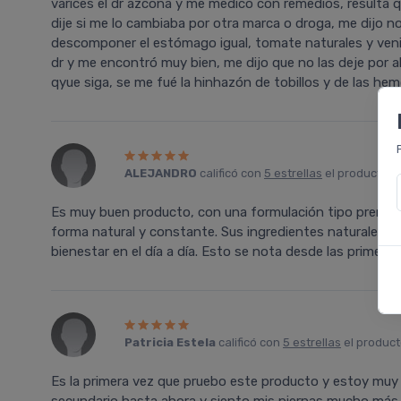
varices el dr azcona y me medicó con remedios, resulta 
dije si me lo cambiaba por otra marca o droga, me dijo n
descomponer el estómago igual, tomate naturales y veni 
dr y me encontró muy bien, me dijo que no las deje por a
qyue siga, se me fué la hinhazón de tobillos y de las hem
ALEJANDRO
calificó con
5 estrellas
el producto 
Es muy buen producto, con una formulación tipo premium
forma natural y constante. Sus ingredientes naturales m
bienestar en el día a día. Esto se nota desde las primer
Patricia Estela
calificó con
5 estrellas
el produc
Es la primera vez que pruebo este producto y estoy muy