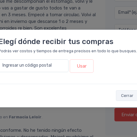
que me descomponían el estómago, volvi y le
o vas a gastar de gusto todos te van a
Email* (e
en 3 meses. Empecé a tomar circulac. Volvi al
hi en invierno que descanse 1 o 2 meses y
orroides re bien. Son excelentes
Teléfono
Elegí dónde recibir tus compras
Ubicació
Podrás ver costos y tiempos de entrega precisos en todo lo que busques.
en
Farmacia Leloir
.
Ingresar un código postal
Por favor
Usar
, me ayuda a una circulación saludable de
e dan una sensación de ligereza, energía y
as semanas de uso.
Cerrar
Enviar 
to en
Farmacia Leloir
.
 conforme. No he tenido ningún efecto