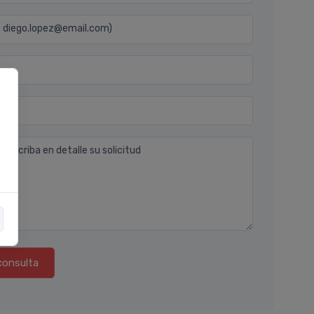
j. diego.lopez@email.com)
n
 describa en detalle su solicitud
consulta